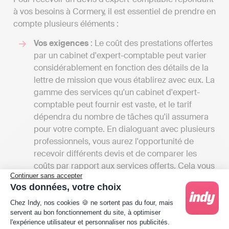
à vos besoins à Cormery, il est essentiel de prendre en
compte plusieurs éléments :
Vos exigences
: Le coût des prestations offertes
par un cabinet d'expert-comptable peut varier
considérablement en fonction des détails de la
lettre de mission que vous établirez avec eux. La
gamme des services qu'un cabinet d'expert-
comptable peut fournir est vaste, et le tarif
dépendra du nombre de tâches qu'il assumera
pour votre compte. En dialoguant avec plusieurs
professionnels, vous aurez l'opportunité de
recevoir différents devis et de comparer les
coûts par rapport aux services offerts. Cela vous
Continuer sans accepter
donnera également une vue d'ensemble des
Vos données, votre choix
différentes prestations disponibles à Cormery.
Plateforme de Gestion du Consentement : Person
Les tarifs
: Les frais des cabinets d'experts-
Chez Indy, nos cookies 🍪 ne sortent pas du four, mais
servent au bon fonctionnement du site, à optimiser
comptables peuvent débuter entre 1000 et
l'expérience utilisateur et personnaliser nos publicités.
2000 euros par an pour une petite mission