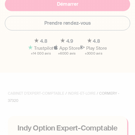
Démarrer
Prendre rendez-vous
4.8
4.9
4.8
Trustpilot
App Store
Play Store
+14 000 avis
+6000 avis
+3000 avis
CABINET D'EXPERT-COMPTABLE
/
INDRE-ET-LOIRE
/ CORMERY -
37320
Indy Option Expert-Comptable