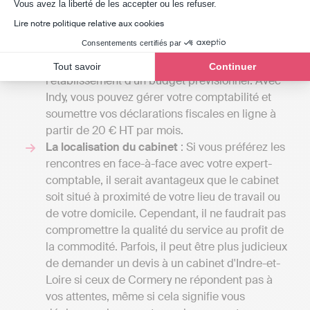
Axeptio consent
Vous avez la liberté de les accepter ou les refuser.
confiée à un comptable indépendant et
Lire notre politique relative aux cookies
atteindre plusieurs milliers d'euros si votre
Consentements certifiés par
entreprise nécessite une comptabilité plus
complexe, incluant la gestion de la paie ou
Tout savoir
Continuer
l'établissement d'un budget prévisionnel. Avec
Indy, vous pouvez gérer votre comptabilité et
soumettre vos déclarations fiscales en ligne à
partir de 20 € HT par mois.
La localisation du cabinet
: Si vous préférez les
rencontres en face-à-face avec votre expert-
comptable, il serait avantageux que le cabinet
soit situé à proximité de votre lieu de travail ou
de votre domicile. Cependant, il ne faudrait pas
compromettre la qualité du service au profit de
la commodité. Parfois, il peut être plus judicieux
de demander un devis à un cabinet d'Indre-et-
Loire si ceux de Cormery ne répondent pas à
vos attentes, même si cela signifie vous