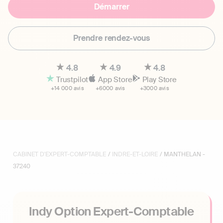
Démarrer
Prendre rendez-vous
4.8
4.9
4.8
Trustpilot
App Store
Play Store
+14 000 avis
+6000 avis
+3000 avis
CABINET D'EXPERT-COMPTABLE
/
INDRE-ET-LOIRE
/ MANTHELAN -
37240
Indy Option Expert-Comptable