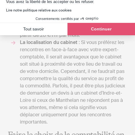
Axeptio consent
Vous avez la liberté de les accepter ou les refuser.
complexe, incluant la gestion de la paie ou
Lire notre politique relative aux cookies
l'établissement d'un budget prévisionnel. Avec
Consentements certifiés par
Indy, vous pouvez gérer votre comptabilité et
soumettre vos déclarations fiscales en ligne à
Tout savoir
Continuer
partir de 20 € HT par mois.
La localisation du cabinet
: Si vous préférez les
rencontres en face-à-face avec votre expert-
comptable, il serait avantageux que le cabinet
soit situé à proximité de votre lieu de travail ou
de votre domicile. Cependant, il ne faudrait pas
compromettre la qualité du service au profit de
la commodité. Parfois, il peut être plus judicieux
de demander un devis à un cabinet d'Indre-et-
Loire si ceux de Manthelan ne répondent pas à
vos attentes, même si cela signifie vous
déplacer uniquement pour les rencontres
importantes.
Faire le choix de la comptabilité en