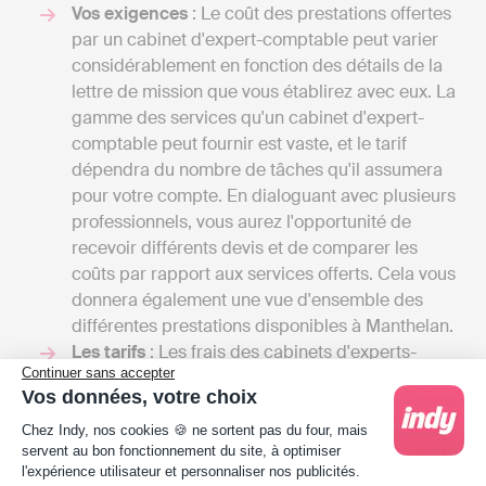
Vos exigences
: Le coût des prestations offertes
par un cabinet d'expert-comptable peut varier
considérablement en fonction des détails de la
lettre de mission que vous établirez avec eux. La
gamme des services qu'un cabinet d'expert-
comptable peut fournir est vaste, et le tarif
dépendra du nombre de tâches qu'il assumera
pour votre compte. En dialoguant avec plusieurs
professionnels, vous aurez l'opportunité de
recevoir différents devis et de comparer les
coûts par rapport aux services offerts. Cela vous
donnera également une vue d'ensemble des
différentes prestations disponibles à Manthelan.
Les tarifs
: Les frais des cabinets d'experts-
Continuer sans accepter
comptables peuvent débuter entre 1000 et
Vos données, votre choix
2000 euros par an pour une petite mission
Plateforme de Gestion du Consentement : Person
confiée à un comptable indépendant et
Chez Indy, nos cookies 🍪 ne sortent pas du four, mais
servent au bon fonctionnement du site, à optimiser
atteindre plusieurs milliers d'euros si votre
l'expérience utilisateur et personnaliser nos publicités.
entreprise nécessite une comptabilité plus