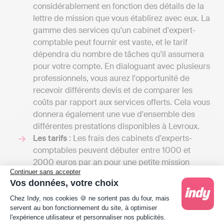
considérablement en fonction des détails de la
lettre de mission que vous établirez avec eux. La
gamme des services qu'un cabinet d'expert-
comptable peut fournir est vaste, et le tarif
dépendra du nombre de tâches qu'il assumera
pour votre compte. En dialoguant avec plusieurs
professionnels, vous aurez l'opportunité de
recevoir différents devis et de comparer les
coûts par rapport aux services offerts. Cela vous
donnera également une vue d'ensemble des
différentes prestations disponibles à Levroux.
Les tarifs
: Les frais des cabinets d'experts-
comptables peuvent débuter entre 1000 et
2000 euros par an pour une petite mission
Continuer sans accepter
confiée à un comptable indépendant et
Vos données, votre choix
atteindre plusieurs milliers d'euros si votre
Plateforme de Gestion du Consentement : Person
entreprise nécessite une comptabilité plus
Chez Indy, nos cookies 🍪 ne sortent pas du four, mais
servent au bon fonctionnement du site, à optimiser
complexe, incluant la gestion de la paie ou
l'expérience utilisateur et personnaliser nos publicités.
l'établissement d'un budget prévisionnel. Avec