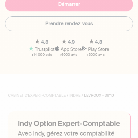
Démarrer
Prendre rendez-vous
4.8
4.9
4.8
Trustpilot
App Store
Play Store
+14 000 avis
+6000 avis
+3000 avis
CABINET D'EXPERT-COMPTABLE
/
INDRE
/ LEVROUX - 36110
Indy Option Expert-Comptable
Avec Indy, gérez votre comptabilité