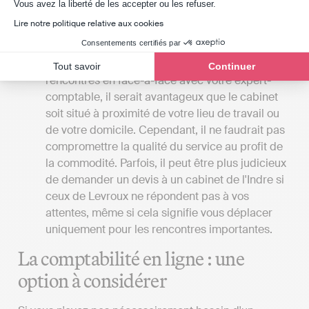
Axeptio consent
Vous avez la liberté de les accepter ou les refuser.
Indy, vous pouvez gérer votre comptabilité et
Lire notre politique relative aux cookies
soumettre vos déclarations fiscales en ligne à
Consentements certifiés par
partir de 20 € HT par mois.
La localisation du cabinet
: Si vous préférez les
Tout savoir
Continuer
rencontres en face-à-face avec votre expert-
comptable, il serait avantageux que le cabinet
soit situé à proximité de votre lieu de travail ou
de votre domicile. Cependant, il ne faudrait pas
compromettre la qualité du service au profit de
la commodité. Parfois, il peut être plus judicieux
de demander un devis à un cabinet de l'Indre si
ceux de Levroux ne répondent pas à vos
attentes, même si cela signifie vous déplacer
uniquement pour les rencontres importantes.
La comptabilité en ligne : une
option à considérer