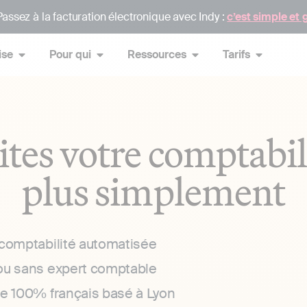
assez à la facturation électronique avec Indy :
c’est simple et 
ise
Pour qui
Ressources
Tarifs
ites votre comptabil
plus simplement
 comptabilité automatisée
ou sans expert comptable
ce 100% français basé à Lyon