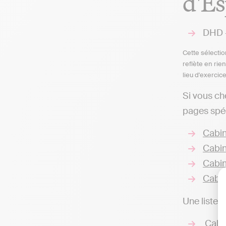
d'E
DHD -
Cette sélectio
reflète en rie
lieu d'exercic
Si vous c
pages spéc
Cabin
Cabin
Cabin
Cabin
Une liste 
Cabin