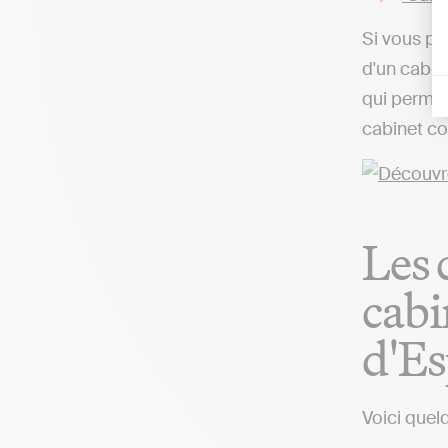
Si vous pr
d'un cabine
qui permet
cabinet co
Les 
cabi
d'E
Voici quel