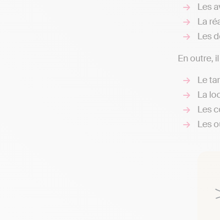
Les av
La réa
Les d
En outre, i
Le ta
La loc
Les c
Les ou