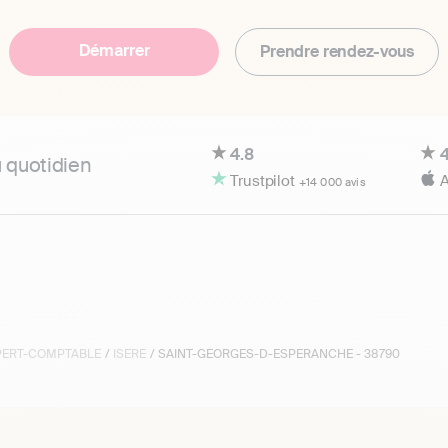
Démarrer
Prendre rendez-vous
4.8
4
u quotidien
Trustpilot
A
+14 000 avis
XPERT-COMPTABLE
/
ISERE
/ SAINT-GEORGES-D-ESPERANCHE - 38790