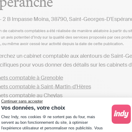
spéranche
 2 B Impasse Moina, 38790, Saint-Georges-D'Espéran
n de cabinets comptables a été réalisée de manière aléatoire à partir du si
n un avis potentiel d’Indy sur la qualité des services proposés par ces pr
e, ou même avoir cessé leur activité depuis la date de cette publication.
herchez un cabinet comptable aux alentours de Saint-
ifiques pour vous donner des détails sur les cabinets d'
ets comptable à Grenoble
ets comptable à Saint-Martin-d'Hères
ets comptable au Cheylas
Continuer sans accepter
ets comptable à Saint-Chef
Vos données, votre choix
Plateforme de Gestion du Consentement : Personna
de cabinets présents dans le département d'Isère est ég
Chez Indy, nos cookies 🍪 ne sortent pas du four, mais
servent au bon fonctionnement du site, à optimiser
l'expérience utilisateur et personnaliser nos publicités. Vous
ets comptable en Isère