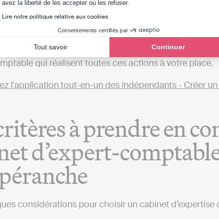
Axeptio consent
avez la liberté de les accepter ou les refuser.
Lire notre politique relative aux cookies
éférez tenir votre comptabilité en ligne en toute autono
Consentements certifiés par
t comptable près de chez vous, dans le département d'Isèr
tent d’automatiser sa comptabilité et transmettre ses 
Tout savoir
Continuer
mptable qui réalisent toutes ces actions à votre place.
critères à prendre en c
net d’expert-comptable
spéranche
ques considérations pour choisir un cabinet d’expertise 