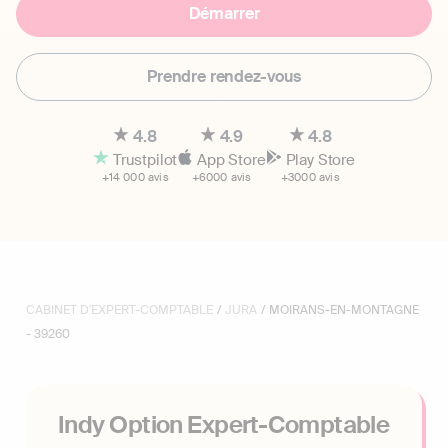
Démarrer
Prendre rendez-vous
4.8
4.9
4.8
Trustpilot
App Store
Play Store
+14 000 avis
+6000 avis
+3000 avis
CABINET D'EXPERT-COMPTABLE
/
JURA
/ MOIRANS-EN-MONTAGNE
- 39260
Indy Option Expert-Comptable