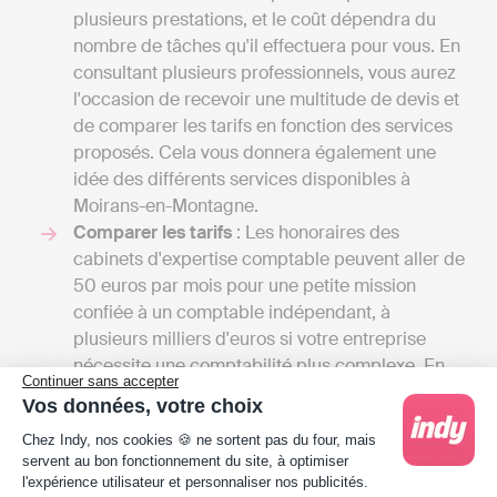
plusieurs prestations, et le coût dépendra du
nombre de tâches qu'il effectuera pour vous. En
consultant plusieurs professionnels, vous aurez
l'occasion de recevoir une multitude de devis et
de comparer les tarifs en fonction des services
proposés. Cela vous donnera également une
idée des différents services disponibles à
Moirans-en-Montagne.
Comparer les tarifs
: Les honoraires des
cabinets d'expertise comptable peuvent aller de
50 euros par mois pour une petite mission
confiée à un comptable indépendant, à
plusieurs milliers d'euros si votre entreprise
nécessite une comptabilité plus complexe. En
Continuer sans accepter
comparaison, pour une solution en ligne comme
Vos données, votre choix
Indy, il faut compter entre 240 € et 588 € / an
Plateforme de Gestion du Consentement : Person
Chez Indy, nos cookies 🍪 ne sortent pas du four, mais
HT selon la taille d'entreprise, car Indy ne fait
servent au bon fonctionnement du site, à optimiser
qu’assister les professionnels dans la gestion de
l'expérience utilisateur et personnaliser nos publicités.