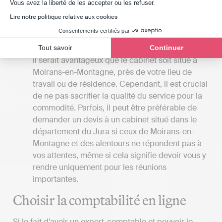
leur comptabilité, à l’inverse de l’expert-
Axeptio consent
Vous avez la liberté de les accepter ou les refuser.
comptable qui réalisera toutes les démarches à
Lire notre politique relative aux cookies
la place de son client.
Consentements certifiés par
La proximité du cabinet
: Si vous préférez
rencontrer votre expert-comptable en personne,
Tout savoir
Continuer
il serait avantageux que le cabinet soit situé à
Moirans-en-Montagne, près de votre lieu de
travail ou de résidence. Cependant, il est crucial
de ne pas sacrifier la qualité du service pour la
commodité. Parfois, il peut être préférable de
demander un devis à un cabinet situé dans le
département du Jura si ceux de Moirans-en-
Montagne et des alentours ne répondent pas à
vos attentes, même si cela signifie devoir vous y
rendre uniquement pour les réunions
importantes.
Choisir la comptabilité en ligne
Si le fait d’avoir un expert-comptable et pouvoir le