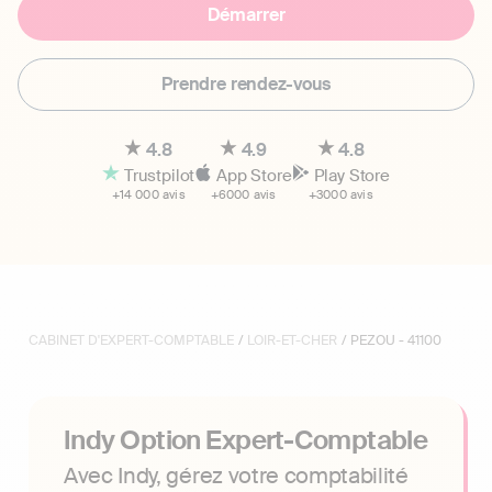
Démarrer
Prendre rendez-vous
4.8
4.9
4.8
Trustpilot
App Store
Play Store
+14 000 avis
+6000 avis
+3000 avis
CABINET D'EXPERT-COMPTABLE
/
LOIR-ET-CHER
/ PEZOU - 41100
Indy Option Expert-Comptable
Avec Indy, gérez votre comptabilité