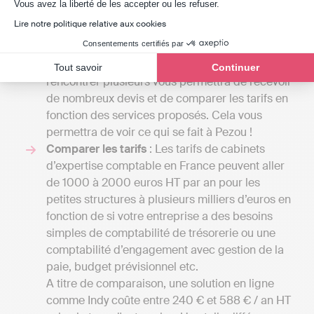
Axeptio consent
Vous avez la liberté de les accepter ou les refuser.
simple au double en fonction de la lettre de
Lire notre politique relative aux cookies
mission que vous allez décider avec eux. En
Consentements certifiés par
effet, la variété de services proposés par un
expert-comptable peut être très importante. En
Tout savoir
Continuer
rencontrer plusieurs vous permettra de recevoir
de nombreux devis et de comparer les tarifs en
fonction des services proposés. Cela vous
permettra de voir ce qui se fait à Pezou !
Comparer les tarifs
: Les tarifs de cabinets
d’expertise comptable en France peuvent aller
de 1000 à 2000 euros HT par an pour les
petites structures à plusieurs milliers d’euros en
fonction de si votre entreprise a des besoins
simples de comptabilité de trésorerie ou une
comptabilité d’engagement avec gestion de la
paie, budget prévisionnel etc.
A titre de comparaison, une solution en ligne
comme Indy coûte entre 240 € et 588 € / an HT