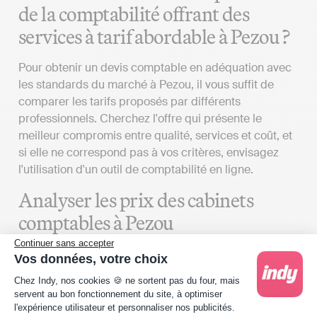
de la comptabilité offrant des
services à tarif abordable à Pezou ?
Pour obtenir un devis comptable en adéquation avec
les standards du marché à Pezou, il vous suffit de
comparer les tarifs proposés par différents
professionnels. Cherchez l'offre qui présente le
meilleur compromis entre qualité, services et coût, et
si elle ne correspond pas à vos critères, envisagez
l'utilisation d'un outil de comptabilité en ligne.
Analyser les prix des cabinets
comptables à Pezou
Continuer sans accepter
Plusieurs critères sont à prendre en compte pour
Vos données, votre choix
comparer des devis d’expert-comptable à Pezou :
Plateforme de Gestion du Consentement : Person
Chez Indy, nos cookies 🍪 ne sortent pas du four, mais
servent au bon fonctionnement du site, à optimiser
Définir vos besoins
: Le tarif de la mission d’un
l'expérience utilisateur et personnaliser nos publicités.
cabinet d’expertise comptable peut aller du