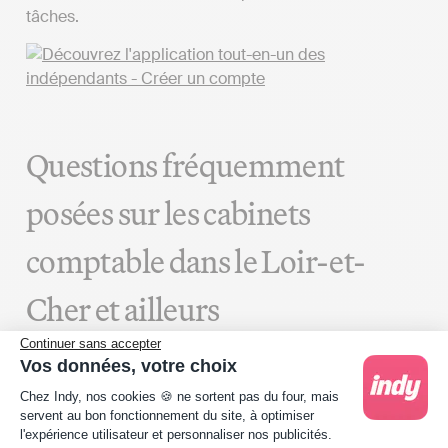
tâches.
Questions fréquemment
posées sur les cabinets
comptable dans le Loir-et-
Cher et ailleurs
Continuer sans accepter
Comment identifier un cabinet
Vos données, votre choix
Plateforme de Gestion du Consentement : Person
d'expert-comptable à prix
Chez Indy, nos cookies 🍪 ne sortent pas du four, mais
servent au bon fonctionnement du site, à optimiser
compétitif à Romorantin-
l'expérience utilisateur et personnaliser nos publicités.