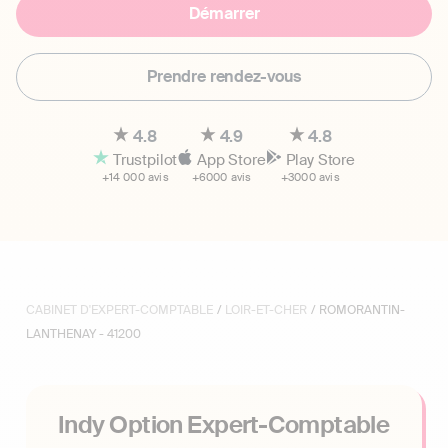
Démarrer
Prendre rendez-vous
4.8
4.9
4.8
Trustpilot
App Store
Play Store
+14 000 avis
+6000 avis
+3000 avis
CABINET D'EXPERT-COMPTABLE
/
LOIR-ET-CHER
/ ROMORANTIN-
LANTHENAY - 41200
Indy Option Expert-Comptable