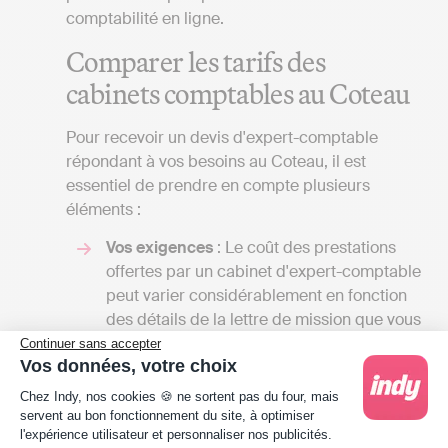
comptabilité en ligne.
Comparer les tarifs des
cabinets comptables au Coteau
Pour recevoir un devis d'expert-comptable
répondant à vos besoins au Coteau, il est
essentiel de prendre en compte plusieurs
éléments :
Vos exigences
: Le coût des prestations
offertes par un cabinet d'expert-comptable
peut varier considérablement en fonction
des détails de la lettre de mission que vous
établirez avec eux. La gamme des services
Continuer sans accepter
Vos données, votre choix
qu'un cabinet d'expert-comptable peut
Plateforme de Gestion du Consentement : Person
fournir est vaste, et le tarif dépendra du
Chez Indy, nos cookies 🍪 ne sortent pas du four, mais
nombre de tâches qu'il assumera pour
servent au bon fonctionnement du site, à optimiser
l'expérience utilisateur et personnaliser nos publicités.
votre compte. En dialoguant avec plusieurs