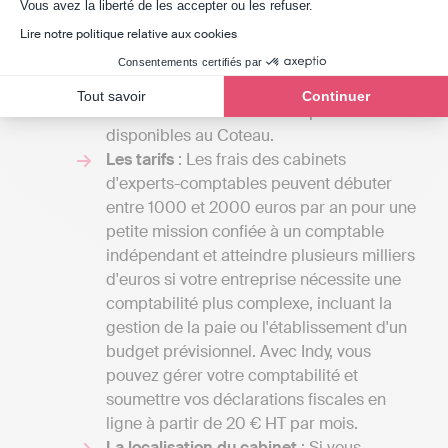
Axeptio consent
Vous avez la liberté de les accepter ou les refuser.
professionnels, vous aurez l'opportunité de
Lire notre politique relative aux cookies
recevoir différents devis et de comparer
les coûts par rapport aux services offerts.
Consentements certifiés par
Cela vous donnera également une vue
Tout savoir
Continuer
d'ensemble des différentes prestations
disponibles au Coteau.
Les tarifs
: Les frais des cabinets
d'experts-comptables peuvent débuter
entre 1000 et 2000 euros par an pour une
petite mission confiée à un comptable
indépendant et atteindre plusieurs milliers
d'euros si votre entreprise nécessite une
comptabilité plus complexe, incluant la
gestion de la paie ou l'établissement d'un
budget prévisionnel. Avec Indy, vous
pouvez gérer votre comptabilité et
soumettre vos déclarations fiscales en
ligne à partir de 20 € HT par mois.
La localisation du cabinet
: Si vous