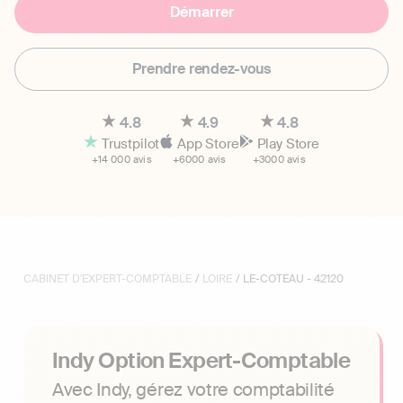
Démarrer
Prendre rendez-vous
4.8
4.9
4.8
Trustpilot
App Store
Play Store
+14 000 avis
+6000 avis
+3000 avis
CABINET D'EXPERT-COMPTABLE
/
LOIRE
/ LE-COTEAU - 42120
Indy Option Expert-Comptable
Avec Indy, gérez votre comptabilité