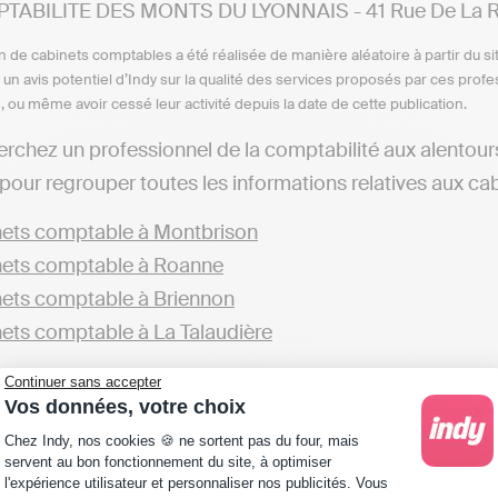
TABILITE DES MONTS DU LYONNAIS - 41 Rue De La Rep
n de cabinets comptables a été réalisée de manière aléatoire à partir du si
n un avis potentiel d’Indy sur la qualité des services proposés par ces pr
e, ou même avoir cessé leur activité depuis la date de cette publication.
erchez un professionnel de la comptabilité aux alentour
pour regrouper toutes les informations relatives aux cab
ets comptable à Montbrison
ets comptable à Roanne
ets comptable à Briennon
ets comptable à La Talaudière
éférez, vous pouvez explorer également les options offert
Continuer sans accepter
Vos données, votre choix
ets comptable en Loire
Plateforme de Gestion du Consentement : Personna
Chez Indy, nos cookies 🍪 ne sortent pas du four, mais
servent au bon fonctionnement du site, à optimiser
éférez avoir une autonomie totale dans la gestion de votr
l'expérience utilisateur et personnaliser nos publicités. Vous