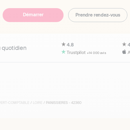
Démarrer
Prendre rendez-vous
4.8
4
u quotidien
Trustpilot
A
+14 000 avis
XPERT-COMPTABLE
/
LOIRE
/ PANISSIERES - 42360