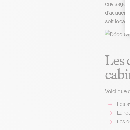
envisageab
d'acquérir
soit local
Les 
cabi
Voici quel
Les av
La réa
Les d