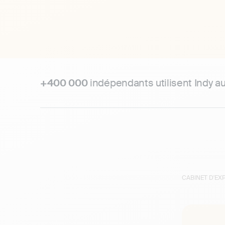
+400 000
indépendants utilisent Indy a
CABINET D'E