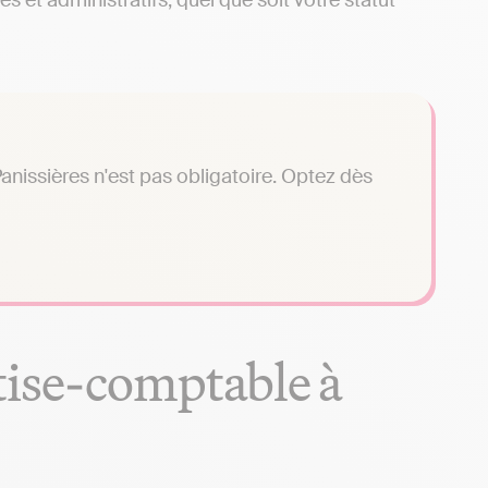
s et administratifs, quel que soit votre statut
nissières n'est pas obligatoire. Optez dès
tise-comptable à