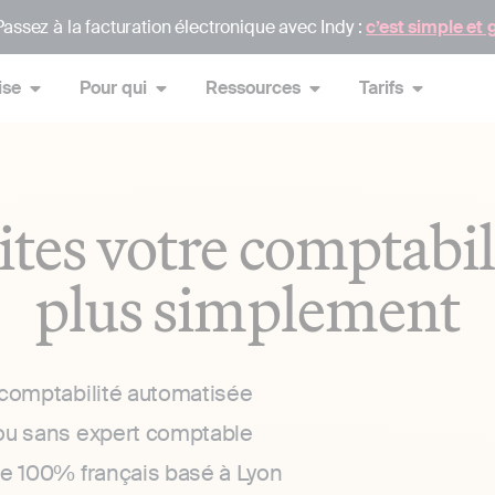
assez à la facturation électronique avec Indy :
c’est simple et 
ise
Pour qui
Ressources
Tarifs
ites votre comptabil
plus simplement
 comptabilité automatisée
ou sans expert comptable
ce 100% français basé à Lyon