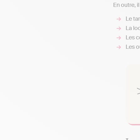
En outre, i
Le ta
La loc
Les c
Les ou