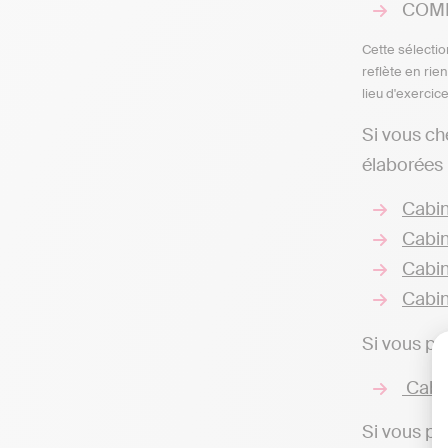
COMP
Cette sélectio
reflète en rie
lieu d'exercic
Si vous ch
élaborées 
Cabin
Cabin
Cabin
Cabin
Si vous pr
Cabin
Si vous pr