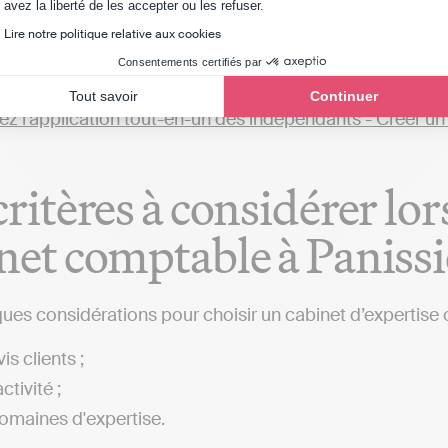
Axeptio consent
avez la liberté de les accepter ou les refuser.
les, telles d'Indy. Ces solutions vous permettent de pre
Lire notre politique relative aux cookies
 une indépendance dans la gestion comptable, une altern
Consentements certifiés par
isé aux environs de Panissières ou dans d'autres villes),
Tout savoir
Continuer
critères à considérer lo
net comptable à Panissi
ques considérations pour choisir un cabinet d’expertise 
is clients ;
ctivité ;
omaines d'expertise.