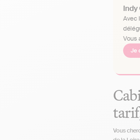
Indy
Avec I
délég
Vous a
Je 
Cabi
tari
Vous cherc