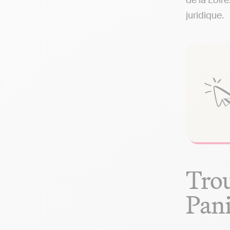
de la Loir
juridique.
Trou
Pani