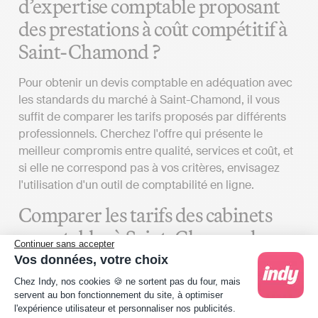
d’expertise comptable proposant
des prestations à coût compétitif à
Saint-Chamond ?
Pour obtenir un devis comptable en adéquation avec
les standards du marché à Saint-Chamond, il vous
suffit de comparer les tarifs proposés par différents
professionnels. Cherchez l'offre qui présente le
meilleur compromis entre qualité, services et coût, et
si elle ne correspond pas à vos critères, envisagez
l'utilisation d'un outil de comptabilité en ligne.
Comparer les tarifs des cabinets
comptables à Saint-Chamond
Continuer sans accepter
Vos données, votre choix
Plusieurs critères sont à prendre en compte pour
Plateforme de Gestion du Consentement : Person
Chez Indy, nos cookies 🍪 ne sortent pas du four, mais
comparer des devis d’expert-comptable à Saint-
servent au bon fonctionnement du site, à optimiser
Chamond :
l'expérience utilisateur et personnaliser nos publicités.