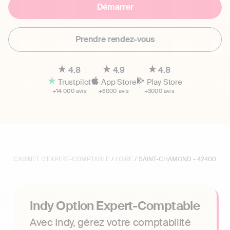
Démarrer
Prendre rendez-vous
4.8
4.9
4.8
Trustpilot
App Store
Play Store
+14 000 avis
+6000 avis
+3000 avis
CABINET D'EXPERT-COMPTABLE
/
LOIRE
/ SAINT-CHAMOND - 42400
Indy Option Expert-Comptable
Avec Indy, gérez votre comptabilité