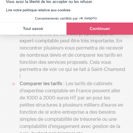
Axeptio consent
Vous avez la liberté de les accepter ou les refuser.
Définir vos besoins
: Le tarif de la mission d’un
Lire notre politique relative aux cookies
cabinet d’expertise comptable peut aller du
simple au double en fonction de la lettre de
Consentements certifiés par
mission que vous allez décider avec eux. En
Tout savoir
Continuer
effet, la variété de services proposés par un
expert-comptable peut être très importante. En
rencontrer plusieurs vous permettra de recevoir
de nombreux devis et de comparer les tarifs en
fonction des services proposés. Cela vous
permettra de voir ce qui se fait à Saint-Chamond
!
Comparer les tarifs
: Les tarifs de cabinets
d’expertise comptable en France peuvent aller
de 1000 à 2000 euros HT par an pour les
petites structures à plusieurs milliers d’euros en
fonction de si votre entreprise a des besoins
simples de comptabilité de trésorerie ou une
comptabilité d’engagement avec gestion de la