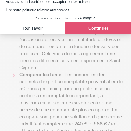
Axeptio consent
Vous avez la liberté de les accepter ou les refuser.
peut varier du tout au tout selon la lettre de
Lire notre politique relative aux cookies
mission. Un cabinet d’expert-comptable offre
plusieurs prestations, et le coût dépendra du
Consentements certifiés par
nombre de tâches qu'il effectuera pour vous. En
Tout savoir
Continuer
consultant plusieurs professionnels, vous aurez
l'occasion de recevoir une multitude de devis et
de comparer les tarifs en fonction des services
proposés. Cela vous donnera également une
idée des différents services disponibles à Saint-
Cyprien.
Comparer les tarifs
: Les honoraires des
cabinets d'expertise comptable peuvent aller de
50 euros par mois pour une petite mission
confiée à un comptable indépendant, à
plusieurs milliers d'euros si votre entreprise
nécessite une comptabilité plus complexe. En
comparaison, pour une solution en ligne comme
Indy, il faut compter entre 240 € et 588 € / an
HT selon la taille d'entreprise, car Indy ne fait