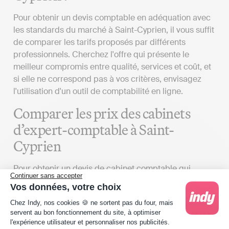
Pour obtenir un devis comptable en adéquation avec
les standards du marché à Saint-Cyprien, il vous suffit
de comparer les tarifs proposés par différents
professionnels. Cherchez l'offre qui présente le
meilleur compromis entre qualité, services et coût, et
si elle ne correspond pas à vos critères, envisagez
l'utilisation d'un outil de comptabilité en ligne.
Comparer les prix des cabinets
d’expert-comptable à Saint-
Cyprien
Pour obtenir un devis de cabinet comptable qui
Continuer sans accepter
reflète la réalité du marché à Saint-Cyprien, plusieurs
Vos données, votre choix
facteurs doivent être considérés :
Plateforme de Gestion du Consentement : Person
Chez Indy, nos cookies 🍪 ne sortent pas du four, mais
Identifier vos exigences
: Le coût des services
servent au bon fonctionnement du site, à optimiser
l'expérience utilisateur et personnaliser nos publicités.
proposés par un cabinet d'experts-comptables