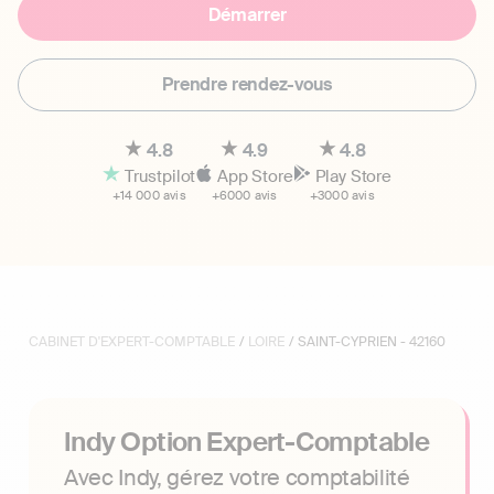
Démarrer
Prendre rendez-vous
4.8
4.9
4.8
Trustpilot
App Store
Play Store
+14 000 avis
+6000 avis
+3000 avis
CABINET D'EXPERT-COMPTABLE
/
LOIRE
/ SAINT-CYPRIEN - 42160
Indy Option Expert-Comptable
Avec Indy, gérez votre comptabilité