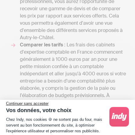
professionnels, vous aurez l'opportunité de
recevoir une gamme de devis et de comparer
les prix par rapport aux services offerts. Cela
vous permettra également d'avoir une vue
d'ensemble des différents services proposés à
Autry-le-Châtel.
Comparer les tarifs
: Les frais des cabinets
d'expertise comptable en France commencent
généralement à 1000 euros par an pour une
petite mission confiée à un comptable
indépendant et aller jusqu'à 4000 euros si votre
entreprise a besoin d'une comptabilité plus
élaborée, y compris la gestion de la paie ou
l'élaboration de budgets prévisionnels. À
l'inverse, une solution de comptabilité en ligne
Continuer sans accepter
comme Indy coûte entre 240 € et 588 € / an HT
Vos données, votre choix
Plateforme de Gestion du Consentement : Person
selon l'entreprise car les services proposés sont
Chez Indy, nos cookies 🍪 ne sortent pas du four, mais
différents. Indy assiste ses clients pour gérer
servent au bon fonctionnement du site, à optimiser
leur comptabilité et la transmission des
l'expérience utilisateur et personnaliser nos publicités.