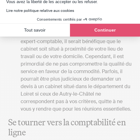
Axeptio consent
Vous avez la liberté de les accepter ou les refuser.
déclarations fiscales, tandis que l’expert-
Lire notre politique relative aux cookies
comptable réalise toutes ces actions à la place
de son client.
Consentements certifiés par
La localisation du cabinet
: Si vous préférez
Tout savoir
Continuer
avoir des rencontres en personne avec votre
expert-comptable, il serait bénéfique que le
cabinet soit situé à proximité de votre lieu de
travail ou de votre domicile. Cependant, il est
primordial de ne pas compromettre la qualité du
service en faveur de la commodité. Parfois, il
pourrait être plus judicieux de demander un
devis à un cabinet situé dans le département du
Loiret si ceux de Autry-le-Châtel ne
correspondent pas à vos critères, quitte à ne
vous y rendre que pour les réunions essentielles.
Se tourner vers la comptabilité en
ligne