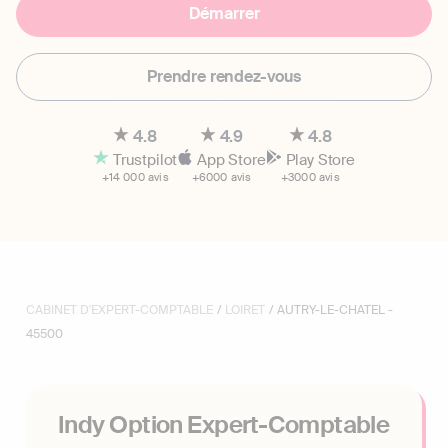
Démarrer
Prendre rendez-vous
4.8
4.9
4.8
Trustpilot
App Store
Play Store
+14 000 avis
+6000 avis
+3000 avis
CABINET D'EXPERT-COMPTABLE
/
LOIRET
/ AUTRY-LE-CHATEL -
45500
Indy Option Expert-Comptable