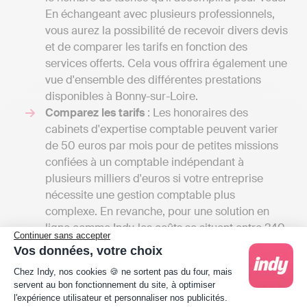
En échangeant avec plusieurs professionnels,
vous aurez la possibilité de recevoir divers devis
et de comparer les tarifs en fonction des
services offerts. Cela vous offrira également une
vue d'ensemble des différentes prestations
disponibles à Bonny-sur-Loire.
Comparez les tarifs
: Les honoraires des
cabinets d'expertise comptable peuvent varier
de 50 euros par mois pour de petites missions
confiées à un comptable indépendant à
plusieurs milliers d'euros si votre entreprise
nécessite une gestion comptable plus
complexe. En revanche, pour une solution en
ligne comme Indy, les coûts se situent entre 240
Continuer sans accepter
€ et 588 € / an HT en fonction de la taille de
Vos données, votre choix
l'entreprise, car Indy n'assiste que les
Plateforme de Gestion du Consentement : Person
Chez Indy, nos cookies 🍪 ne sortent pas du four, mais
professionnels dans la gestion de leur
servent au bon fonctionnement du site, à optimiser
comptabilité, contrairement à l’expert-
l'expérience utilisateur et personnaliser nos publicités.