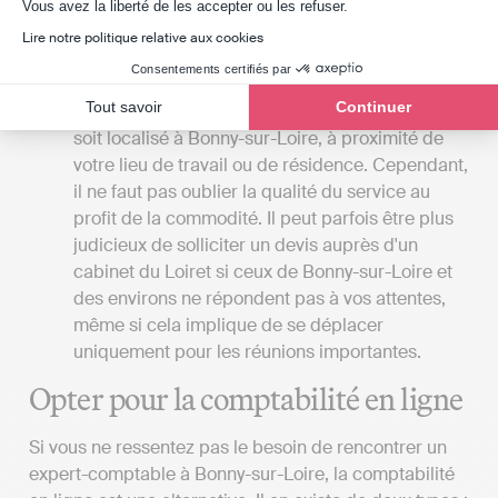
Axeptio consent
comptable qui prend en charge toutes les
Vous avez la liberté de les accepter ou les refuser.
démarches à la place de son client.
Lire notre politique relative aux cookies
La proximité du cabinet
: Si vous privilégiez les
Consentements certifiés par
rencontres en personne avec votre expert-
Tout savoir
Continuer
comptable, il serait avantageux que le cabinet
soit localisé à Bonny-sur-Loire, à proximité de
votre lieu de travail ou de résidence. Cependant,
il ne faut pas oublier la qualité du service au
profit de la commodité. Il peut parfois être plus
judicieux de solliciter un devis auprès d'un
cabinet du Loiret si ceux de Bonny-sur-Loire et
des environs ne répondent pas à vos attentes,
même si cela implique de se déplacer
uniquement pour les réunions importantes.
Opter pour la comptabilité en ligne
Si vous ne ressentez pas le besoin de rencontrer un
expert-comptable à Bonny-sur-Loire, la comptabilité