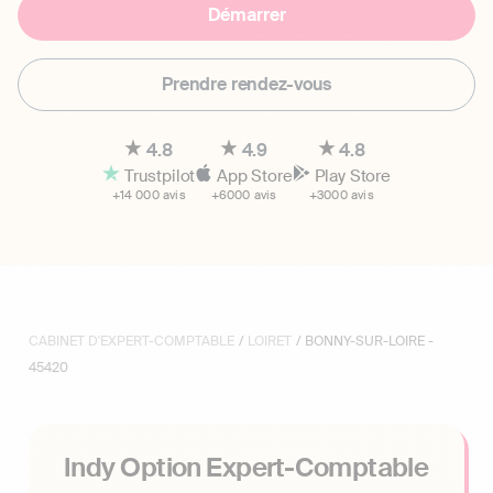
Démarrer
Prendre rendez-vous
4.8
4.9
4.8
Trustpilot
App Store
Play Store
+14 000 avis
+6000 avis
+3000 avis
CABINET D'EXPERT-COMPTABLE
/
LOIRET
/ BONNY-SUR-LOIRE -
45420
Indy Option Expert-Comptable