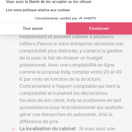
Axeptio consent
Chevilly.
Vous avez la liberté de les accepter ou les refuser.
Les tarifs
: Les frais des cabinets d'expertise
Lire notre politique relative aux cookies
comptable dans le Loiret débutent
Consentements certifiés par
généralement à 1000 euros par an pour une
Tout savoir
Continuer
petite mission confiée à un comptable
indépendant et peuvent s'élever à plusieurs
milliers d'euros si votre entreprise nécessite une
comptabilité plus élaborée, y compris la gestion
de la paie, le fait de dresser un budget
prévisionnel. Avec une comptabilité en ligne
comme le propose Indy, compter entre 20 et 49
€ par mois en fonction de la structure.
Contrairement à l’expert-comptable qui tient la
comptabilité et transmet les déclarations
fiscales de son client, Indy se positionne en tant
qu’assistance pour le professionnel qui souhaite
gérer ces démarches en autonomie, d’où la
différence de prix.
La localisation du cabinet
: Si vous avez une