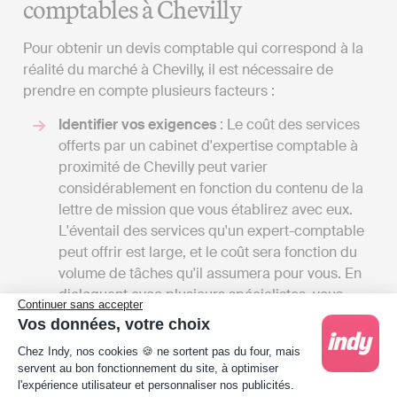
comptables à Chevilly
Pour obtenir un devis comptable qui correspond à la
réalité du marché à Chevilly, il est nécessaire de
prendre en compte plusieurs facteurs :
Identifier vos exigences
: Le coût des services
offerts par un cabinet d'expertise comptable à
proximité de Chevilly peut varier
considérablement en fonction du contenu de la
lettre de mission que vous établirez avec eux.
L'éventail des services qu'un expert-comptable
peut offrir est large, et le coût sera fonction du
volume de tâches qu'il assumera pour vous. En
dialoguant avec plusieurs spécialistes, vous
Continuer sans accepter
aurez l'occasion de recevoir différents devis et
Vos données, votre choix
de comparer les tarifs en regard des services
Plateforme de Gestion du Consentement : Person
Chez Indy, nos cookies 🍪 ne sortent pas du four, mais
offerts. Cela vous donnera aussi une vision
servent au bon fonctionnement du site, à optimiser
globale des différents services disponibles à
l'expérience utilisateur et personnaliser nos publicités.