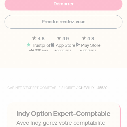
Démarrer
Prendre rendez-vous
4.8
4.9
4.8
Trustpilot
App Store
Play Store
+14 000 avis
+6000 avis
+3000 avis
CABINET D'EXPERT-COMPTABLE
/
LOIRET
/ CHEVILLY - 45520
Indy Option Expert-Comptable
Avec Indy, gérez votre comptabilité