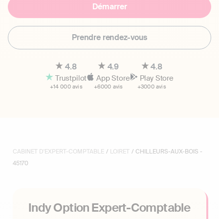
Démarrer
Prendre rendez-vous
4.8
4.9
4.8
Trustpilot
App Store
Play Store
+14 000 avis
+6000 avis
+3000 avis
CABINET D'EXPERT-COMPTABLE
/
LOIRET
/ CHILLEURS-AUX-BOIS -
45170
Indy Option Expert-Comptable