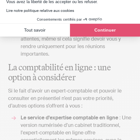
Axeptio consent
pas sacrifier la qualité du service pour la
Vous avez la liberté de les accepter ou les refuser.
commodité. Parfois, il peut être préférable de
Lire notre politique relative aux cookies
demander un devis à un cabinet situé dans le
Consentements certifiés par
département du Loiret si ceux de Chilleurs-aux-
Tout savoir
Continuer
Bois et des alentours ne répondent pas à vos
attentes, même si cela signifie devoir vous y
rendre uniquement pour les réunions
importantes.
La comptabilité en ligne : une
option à considérer
Si le fait d’avoir un expert-comptable et pouvoir le
consulter en présentiel n’est pas votre priorité,
d’autres options s’offrent à vous :
Le service d'expertise comptable en ligne
: Une
version numérisée d'un cabinet traditionnel,
l'expert-comptable en ligne offre