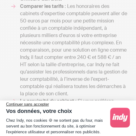
Comparer les tarifs
: Les honoraires des
cabinets d'expertise comptable peuvent aller de
50 euros par mois pour une petite mission
confiée à un comptable indépendant, à
plusieurs milliers d'euros si votre entreprise
nécessite une comptabilité plus complexe. En
comparaison, pour une solution en ligne comme
Indy, il faut compter entre 240 € et 588 € / an
HT selon la taille d'entreprise, car Indy ne fait
qu’assister les professionnels dans la gestion de
leur comptabilité, à l’inverse de l’expert-
comptable qui réalisera toutes les démarches à
la place de son client.
La proximité du cabinet
: Si vous préférez
Continuer sans accepter
rencontrer votre expert-comptable en personne,
Vos données, votre choix
il serait avantageux que le cabinet soit situé à
Plateforme de Gestion du Consentement : Person
Chez Indy, nos cookies 🍪 ne sortent pas du four, mais
Chilleurs-aux-Bois, près de votre lieu de travail
servent au bon fonctionnement du site, à optimiser
ou de résidence. Cependant, il est crucial de ne
l'expérience utilisateur et personnaliser nos publicités.