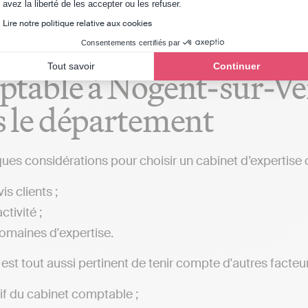
Axeptio consent
avez la liberté de les accepter ou les refuser.
Lire notre politique relative aux cookies
critères de sélection po
Consentements certifiés par
Tout savoir
Continuer
table à Nogent-sur-Ver
 le département
ques considérations pour choisir un cabinet d’expertise 
is clients ;
ctivité ;
omaines d'expertise.
l est tout aussi pertinent de tenir compte d'autres facteur
rif du cabinet comptable ;