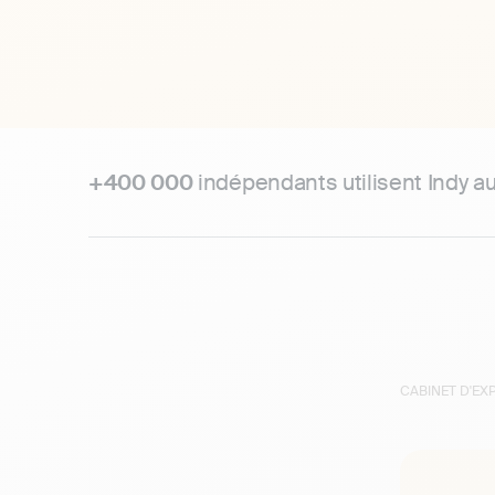
+400 000
indépendants utilisent Indy a
CABINET D'E