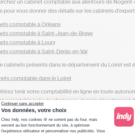
herchez un cabinet comptable aux alentours de Nogent-
s pour vous donner des détails sur les cabinets d'expert
ets comptable à Orléans
ets comptable à Saint-Jean-de-Braye
ets comptable à Loury
ets comptable à Saint-Denis-en-Val
de cabinets présents dans le département du Loiret est 
ets comptable dans le Loiret
éférez tenir votre comptabilité en ligne en toute autono
et comptable près de chez vous, dans le département du Lo
Continuer sans accepter
ui permettent d’automatiser sa comptabilité et transmet
Vos données, votre choix
Plateforme de Gestion du Consentement : Personna
 comptable qui réalisent toutes ces actions à votre plac
Chez Indy, nos cookies 🍪 ne sortent pas du four, mais
servent au bon fonctionnement du site, à optimiser
l'expérience utilisateur et personnaliser nos publicités. Vous