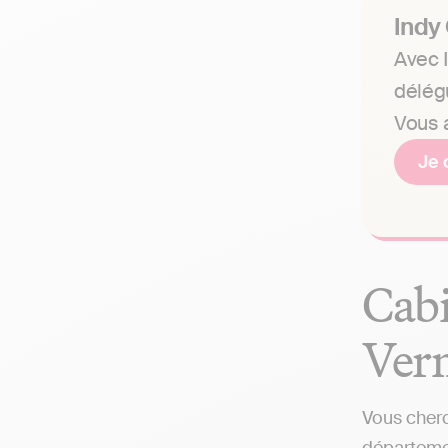
Indy
Avec I
délég
Vous a
Je 
Cabi
Vern
Vous cherc