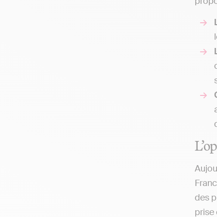
propo
L’op
Aujou
Franc
des p
prise