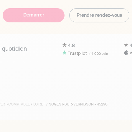
Démarrer
Prendre rendez-vous
4.8
4
u quotidien
Trustpilot
A
+14 000 avis
XPERT-COMPTABLE
/
LOIRET
/ NOGENT-SUR-VERNISSON - 45290