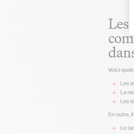
Les 
comp
dans
Voici quel
Les av
La réa
Les d
En outre, i
Le ta