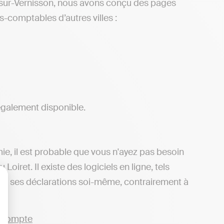
sur-Vernisson, nous avons conçu des pages
s-comptables d’autres villes :
également disponible.
mie, il est probable que vous n'ayez pas besoin
iret. Il existe des logiciels en ligne, tels
tre ses déclarations soi-même, contrairement à
lisez vos Options
e.