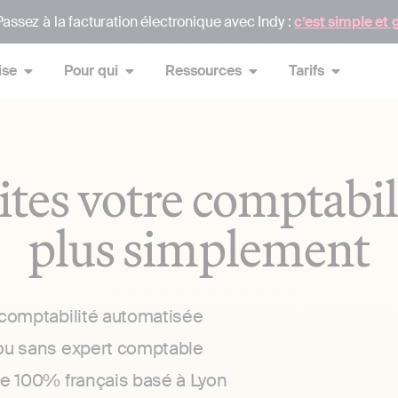
assez à la facturation électronique avec Indy :
c’est simple et 
ise
Pour qui
Ressources
Tarifs
ites votre comptabil
plus simplement
 comptabilité automatisée
ou sans expert comptable
ce 100% français basé à Lyon