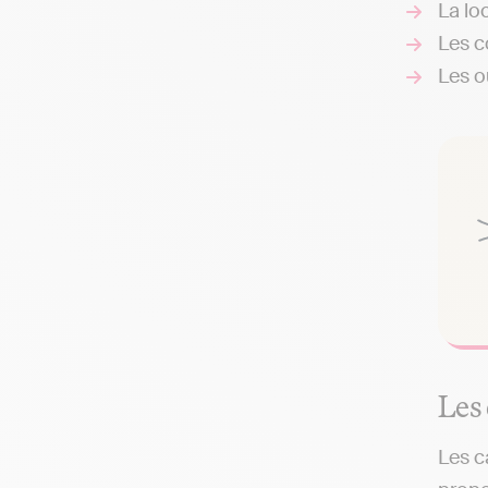
La loc
Les c
Les ou
Les
Les c