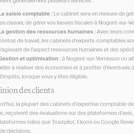
sent généralement plusieurs services :
La saisie comptable
: Le cabinet sera en mesure de gé
les classer, de gérer vos liasses fiscales à Nogent-sur-Ve
La gestion des ressources humaines
: Avec leurs con
contrat de travail, les cabinets d’experts-comptables so
s’agissant de l’aspect ressources humaines et des spécifi
Gestion et optimisation
: à Nogent-sur-Vernisson ou ai
aider à réaliser des économies et à profiter d'éventuels d
d'impôts, lorsque vous y êtes éligible.
inion des clients
rd'hui, la plupart des cabinets d'expertise comptable 
e, reçoivent des évaluations sur des plateformes d'avi
lateformes telles que Trustpilot, Ekomi ou Google Review
 de décisions.