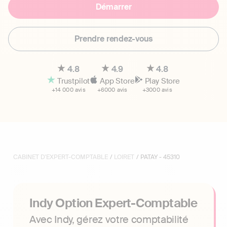
Démarrer
Prendre rendez-vous
4.8
4.9
4.8
Trustpilot
App Store
Play Store
+14 000 avis
+6000 avis
+3000 avis
CABINET D'EXPERT-COMPTABLE
/
LOIRET
/ PATAY - 45310
Indy Option Expert-Comptable
Avec Indy, gérez votre comptabilité