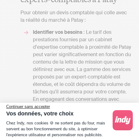
Pour obtenir un devis comptable qui colle avec
la réalité du marché à Patay :
Identifier vos besoins
: Le tarif des
prestations fournies par un cabinet
d'expertise comptable à proximité de Patay
peut varier significativement en fonction du
contenu de la lettre de mission que vous
définirez avec eux. La gamme des services
proposés par un expert-comptable est
étendue, et le coût dépendra du volume de
tâches qu'il assumera pour votre compte.
En engageant des conversations avec
plusieurs spécialistes, vous aurez
Continuer sans accepter
Vos données, votre choix
l'opportunité de recevoir divers devis et de
Plateforme de Gestion du Consentement : Person
comparer les tarifs en fonction des
Chez Indy, nos cookies 🍪 ne sortent pas du four, mais
services offerts. Cela vous permettra
servent au bon fonctionnement du site, à optimiser
l'expérience utilisateur et personnaliser nos publicités.
également d'avoir une vision complète des