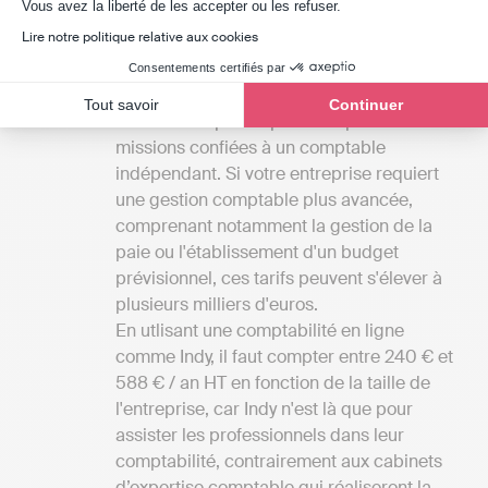
Axeptio consent
Vous avez la liberté de les accepter ou les refuser.
différentes prestations disponibles à Patay.
Lire notre politique relative aux cookies
Les tarifs
: Les tarifs associés aux services
des cabinets d'experts-comptables du
Consentements certifiés par
Loiret peuvent débuter à partir de 1000 à
Tout savoir
Continuer
2000 euros par an pour des petites
missions confiées à un comptable
indépendant. Si votre entreprise requiert
une gestion comptable plus avancée,
comprenant notamment la gestion de la
paie ou l'établissement d'un budget
prévisionnel, ces tarifs peuvent s'élever à
plusieurs milliers d'euros.
En utlisant une comptabilité en ligne
comme Indy, il faut compter entre 240 € et
588 € / an HT en fonction de la taille de
l'entreprise, car Indy n'est là que pour
assister les professionnels dans leur
comptabilité, contrairement aux cabinets
d’expertise comptable qui réaliseront la