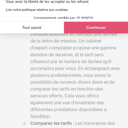
Axeptio consent
Vous avez la liberté de les accepter ou les refuser.
compte :
Lire notre politique relative aux cookies
Clarifiez vos besoins
: Les coûts des
Consentements certifiés par
services fournis par un cabinet d'experts-
comptables peuvent varier
Tout savoir
Continuer
considérablement en fonction des termes
de la lettre de mission. Un cabinet
d’expert-comptable propose une gamme
étendue de services, et le tarif sera
influencé par le nombre de tâches qu'il
accomplira pour vous. En échangeant avec
plusieurs professionnels, vous aurez la
possibilité de recevoir divers devis et de
comparer les tarifs en fonction des
services offerts. Cela vous offrira
également une vue d'ensemble des
différentes prestations disponibles à
Sandillon.
Comparez les tarifs
: Les honoraires des