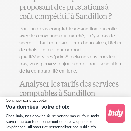
proposant des prestations à
coût compétitif à Sandillon ?
Pour un devis comptable à Sandillon qui colle
avec les moyennes du marché, il n’y a pas de
secret : il faut comparer leurs honoraires, tâcher
de choisir le meilleur rapport
qualité/services/prix. Si cela ne vous convient
pas, vous pouvez toujours opter pour la solution
de la comptabilité en ligne.
Analyser les tarifs des services
comptables à Sandillon
Continuer sans accepter
Pour obtenir un devis de cabinet comptable
Vos données, votre choix
aligné sur la réalité du marché du Loiret, que
Plateforme de Gestion du Consentement : Person
Chez Indy, nos cookies 🍪 ne sortent pas du four, mais
votre entreprise soit établie à Sandillon ou
servent au bon fonctionnement du site, à optimiser
ailleurs, plusieurs éléments doivent être pris en
l'expérience utilisateur et personnaliser nos publicités.