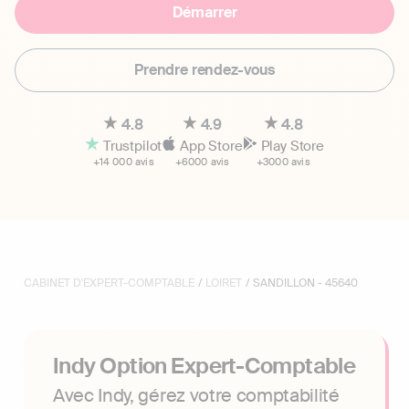
Démarrer
Prendre rendez-vous
4.8
4.9
4.8
Trustpilot
App Store
Play Store
+14 000 avis
+6000 avis
+3000 avis
CABINET D'EXPERT-COMPTABLE
/
LOIRET
/ SANDILLON - 45640
Indy Option Expert-Comptable
Avec Indy, gérez votre comptabilité