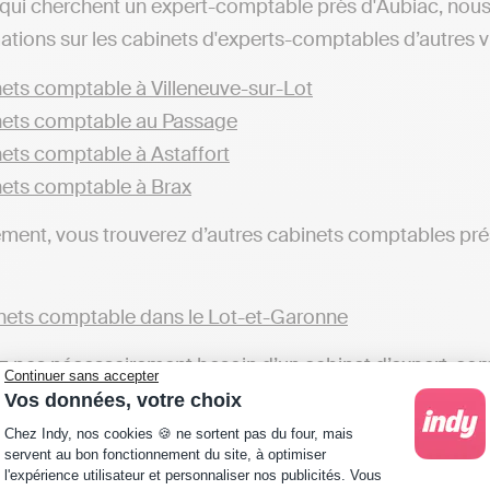
qui cherchent un expert-comptable près d'Aubiac, nou
ations sur les cabinets d'experts-comptables d’autres vil
ets comptable à Villeneuve-sur-Lot
ets comptable au Passage
ets comptable à Astaffort
ets comptable à Brax
ent, vous trouverez d’autres cabinets comptables prés
ets comptable dans le Lot-et-Garonne
z pas nécessairement besoin d’un cabinet d’expert-compt
Continuer sans accepter
t. Il est tout à fait légal de gérer soi-même sa comptab
Vos données, votre choix
Plateforme de Gestion du Consentement : Personna
 de transmettre les déclarations fiscales en toute auto
Chez Indy, nos cookies 🍪 ne sortent pas du four, mais
servent au bon fonctionnement du site, à optimiser
 à l’inverse des cabinets comptables qui réaliseront c
l'expérience utilisateur et personnaliser nos publicités. Vous