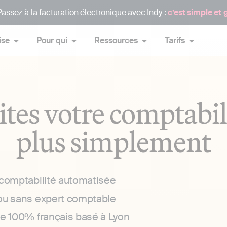
assez à la facturation électronique avec Indy :
c’est simple et 
ise
Pour qui
Ressources
Tarifs
ites votre comptabil
plus simplement
 comptabilité automatisée
ou sans expert comptable
ce 100% français basé à Lyon