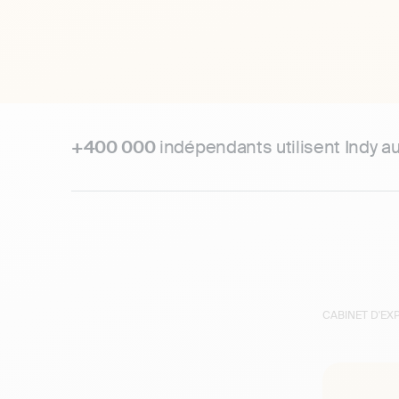
+400 000
indépendants utilisent Indy a
CABINET D'E