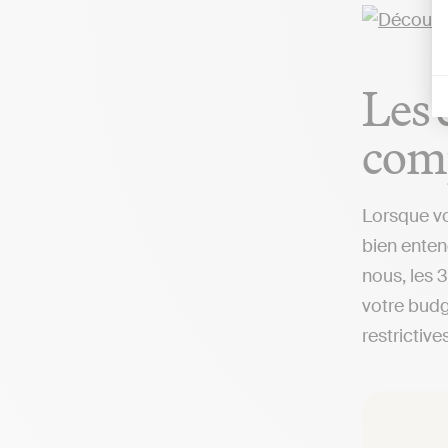
Les 
comp
Lorsque vo
bien enten
nous, les 
votre budge
restrictives