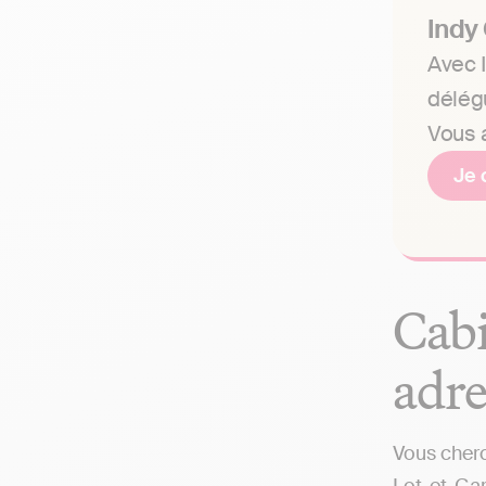
Indy
Avec I
délég
Vous a
Je 
Cabi
adre
Vous cherc