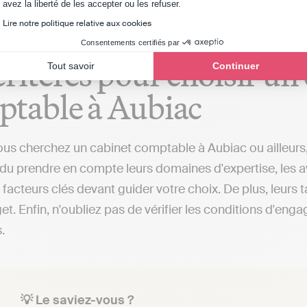
Axeptio consent
avez la liberté de les accepter ou les refuser.
Lire notre politique relative aux cookies
Consentements certifiés par
critères pour choisir un
Tout savoir
Continuer
table à Aubiac
us cherchez un cabinet comptable à Aubiac ou ailleurs, i
du prendre en compte leurs domaines d'expertise, les avis
3 facteurs clés devant guider votre choix. De plus, leurs 
t. Enfin, n'oubliez pas de vérifier les conditions d'enga
.
💡 Le saviez-vous ?