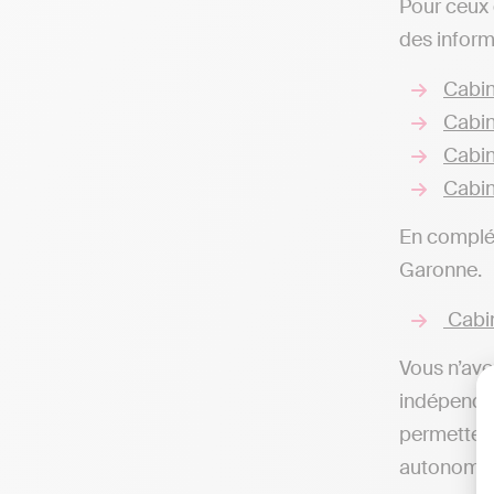
Pour ceux 
des inform
Cabin
Cabin
Cabin
Cabin
En complém
Garonne.
Cabin
Vous n’ave
indépendan
permettent
autonomie,