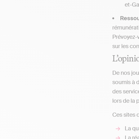
et-Ga
Resso
rémunérati
Prévoyez-v
sur les co
L’opini
De nos jou
soumis à d
des servic
lors de la 
Ces sites d
La qua
La ré