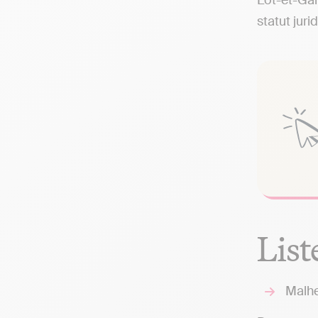
Lot-et-Gar
statut juri
List
Malhe