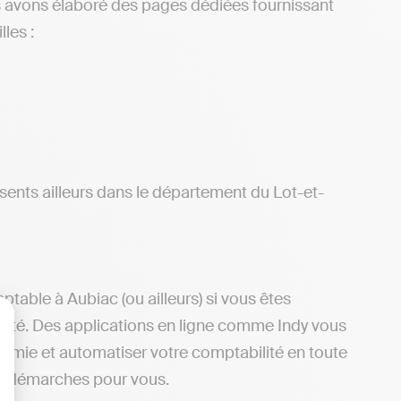
s avons élaboré des pages dédiées fournissant
les :
ents ailleurs dans le département du Lot-et-
able à Aubiac (ou ailleurs) si vous êtes
ilité. Des applications en ligne comme Indy vous
lisez vos Options
nomie et automatiser votre comptabilité en toute
es démarches pour vous.