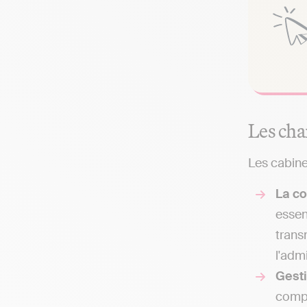
Les cha
Les cabine
La co
essen
trans
l'admi
Gesti
compt