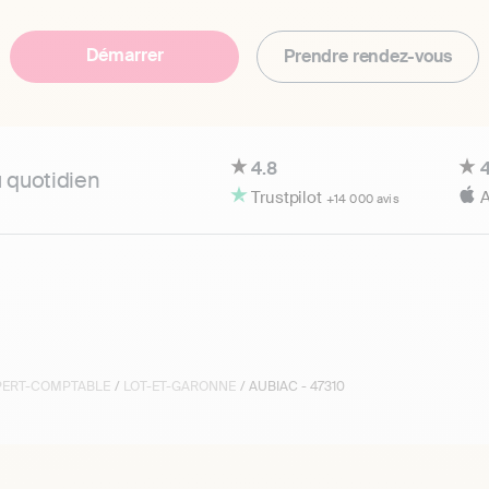
Démarrer
Prendre rendez-vous
4.8
4
u quotidien
Trustpilot
A
+14 000 avis
XPERT-COMPTABLE
/
LOT-ET-GARONNE
/ AUBIAC - 47310