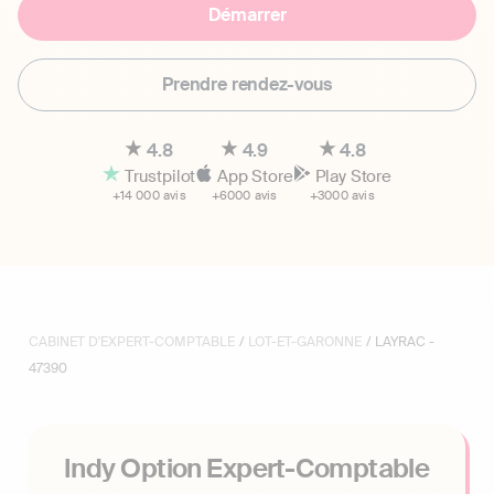
Démarrer
Prendre rendez-vous
4.8
4.9
4.8
Trustpilot
App Store
Play Store
+14 000 avis
+6000 avis
+3000 avis
CABINET D'EXPERT-COMPTABLE
/
LOT-ET-GARONNE
/ LAYRAC -
47390
Indy Option Expert-Comptable