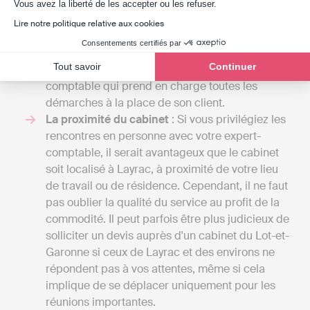
Axeptio consent
ligne comme Indy, les coûts se situent entre 240
Vous avez la liberté de les accepter ou les refuser.
€ et 588 € / an HT en fonction de la taille de
Lire notre politique relative aux cookies
l'entreprise, car Indy n'assiste que les
Consentements certifiés par
professionnels dans la gestion de leur
Tout savoir
Continuer
comptabilité, contrairement à l’expert-
comptable qui prend en charge toutes les
démarches à la place de son client.
La proximité du cabinet
: Si vous privilégiez les
rencontres en personne avec votre expert-
comptable, il serait avantageux que le cabinet
soit localisé à Layrac, à proximité de votre lieu
de travail ou de résidence. Cependant, il ne faut
pas oublier la qualité du service au profit de la
commodité. Il peut parfois être plus judicieux de
solliciter un devis auprès d'un cabinet du Lot-et-
Garonne si ceux de Layrac et des environs ne
répondent pas à vos attentes, même si cela
implique de se déplacer uniquement pour les
réunions importantes.