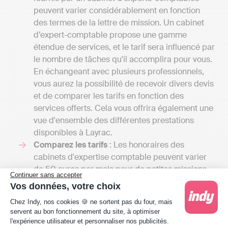
peuvent varier considérablement en fonction
des termes de la lettre de mission. Un cabinet
d’expert-comptable propose une gamme
étendue de services, et le tarif sera influencé par
le nombre de tâches qu'il accomplira pour vous.
En échangeant avec plusieurs professionnels,
vous aurez la possibilité de recevoir divers devis
et de comparer les tarifs en fonction des
services offerts. Cela vous offrira également une
vue d'ensemble des différentes prestations
disponibles à Layrac.
Comparez les tarifs
: Les honoraires des
cabinets d'expertise comptable peuvent varier
de 50 euros par mois pour de petites missions
Continuer sans accepter
confiées à un comptable indépendant à
Vos données, votre choix
plusieurs milliers d'euros si votre entreprise
Plateforme de Gestion du Consentement : Person
Chez Indy, nos cookies 🍪 ne sortent pas du four, mais
nécessite une gestion comptable plus
servent au bon fonctionnement du site, à optimiser
complexe. En revanche, pour une solution en
l'expérience utilisateur et personnaliser nos publicités.