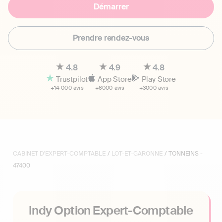
Démarrer
Prendre rendez-vous
4.8
4.9
4.8
Trustpilot
App Store
Play Store
+14 000 avis
+6000 avis
+3000 avis
CABINET D'EXPERT-COMPTABLE
/
LOT-ET-GARONNE
/ TONNEINS -
47400
Indy Option Expert-Comptable