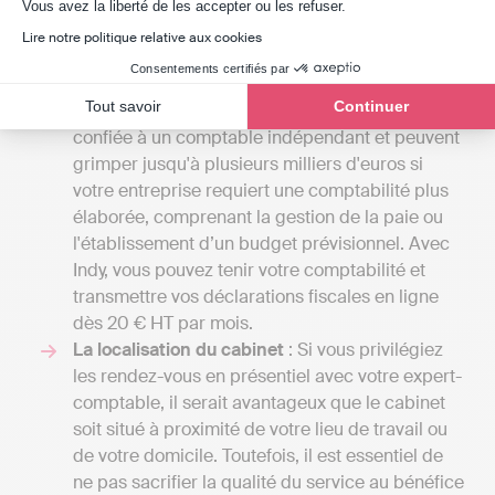
Axeptio consent
vision d'ensemble des différentes prestations
Vous avez la liberté de les accepter ou les refuser.
disponibles à Tonneins.
Lire notre politique relative aux cookies
Les tarifs
: Les frais des cabinets d'experts-
Consentements certifiés par
comptables peuvent commencer entre 1000 et
Tout savoir
Continuer
2000 euros par an pour une petite mission
confiée à un comptable indépendant et peuvent
grimper jusqu'à plusieurs milliers d'euros si
votre entreprise requiert une comptabilité plus
élaborée, comprenant la gestion de la paie ou
l'établissement d’un budget prévisionnel. Avec
Indy, vous pouvez tenir votre comptabilité et
transmettre vos déclarations fiscales en ligne
dès 20 € HT par mois.
La localisation du cabinet
: Si vous privilégiez
les rendez-vous en présentiel avec votre expert-
comptable, il serait avantageux que le cabinet
soit situé à proximité de votre lieu de travail ou
de votre domicile. Toutefois, il est essentiel de
ne pas sacrifier la qualité du service au bénéfice