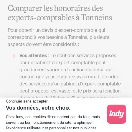
Comparer les honoraires des
experts-comptables à Tonneins
Pour obtenir un devis d’expert-comptable qui
correspond à vos besoins à Tonneins, plusieurs
aspects doivent être considérés :
Vos attentes
: Le coût des services proposés
par un cabinet d'expert-comptable peut
grandement varier en fonction du détail du
contrat que vous établirez avec eux. L'étendue
des services qu'un cabinet d’expert-comptable
peut proposer est vaste, et le prix sera fonction
du nombre de tâches qu'il assurera pour vous.
Continuer sans accepter
En échangeant avec plusieurs spécialistes, vous
Vos données, votre choix
aurez la possibilité de recevoir divers devis et
Plateforme de Gestion du Consentement : Person
Chez Indy, nos cookies 🍪 ne sortent pas du four, mais
de comparer les coûts par rapport aux services
servent au bon fonctionnement du site, à optimiser
proposés. Cela vous permettra aussi d'avoir une
l'expérience utilisateur et personnaliser nos publicités.