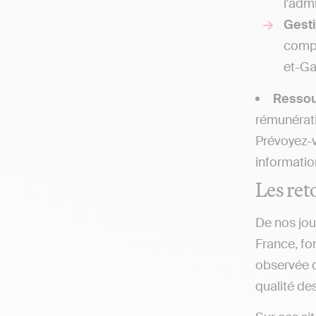
l'admi
Gesti
compt
et-Ga
Resso
rémunérati
Prévoyez-v
informatio
Les reto
De nos jou
France, fo
observée d
qualité des