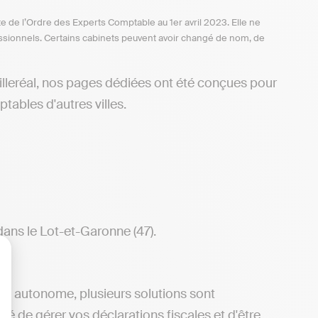
te de l’Ordre des Experts Comptable au 1er avril 2023. Elle ne
ofessionnels. Certains cabinets peuvent avoir changé de nom, de
illeréal, nos pages dédiées ont été conçues pour
tables d'autres villes.
dans le Lot-et-Garonne (47).
lisez vos Options
ère autonome, plusieurs solutions sont
ité de gérer vos déclarations fiscales et d'être