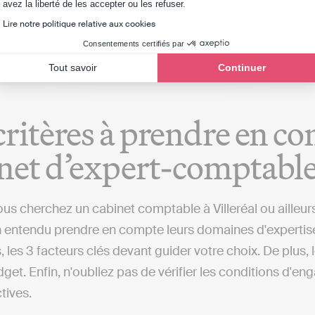
Axeptio consent
avez la liberté de les accepter ou les refuser.
ans la gestion comptable, une alternative différente des
Lire notre politique relative aux cookies
urs de Villeréal ou dans d'autres localités), qui s'occup
Consentements certifiés par
Tout savoir
Continuer
critères à prendre en c
net d’expert-comptable 
us cherchez un cabinet comptable à Villeréal ou ailleurs, 
 entendu prendre en compte leurs domaines d'expertise, le
, les 3 facteurs clés devant guider votre choix. De plus,
get. Enfin, n'oubliez pas de vérifier les conditions d'en
ctives.