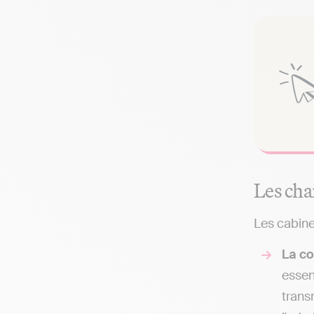
Les cha
Les cabinet
La co
essen
trans