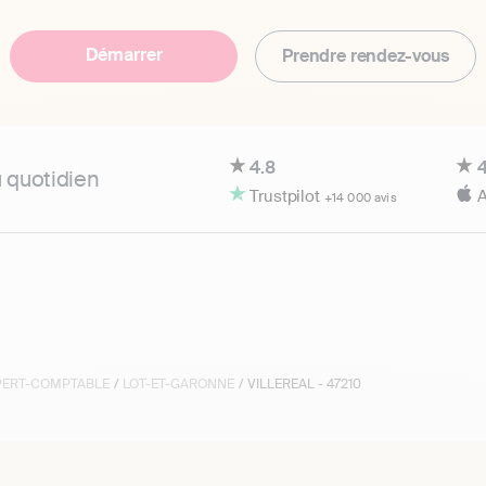
Démarrer
Prendre rendez-vous
4.8
4
u quotidien
Trustpilot
A
+14 000 avis
XPERT-COMPTABLE
/
LOT-ET-GARONNE
/ VILLEREAL - 47210