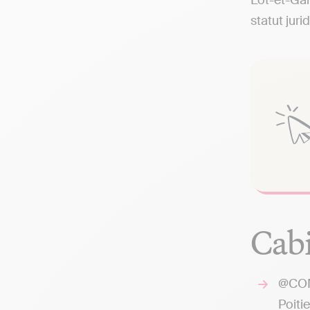
Lot-et-Gar
statut juri
Cabi
@COM
Poitie