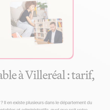
e à Villeréal : tarif,
? Il en existe plusieurs dans le département du