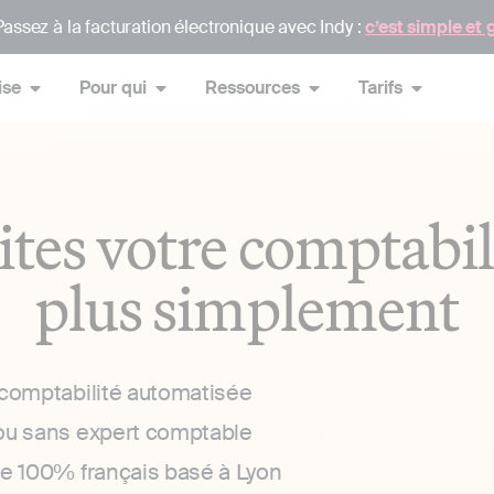
assez à la facturation électronique avec Indy :
c’est simple et 
ise
Pour qui
Ressources
Tarifs
ites votre comptabil
plus simplement
 comptabilité automatisée
ou sans expert comptable
ce 100% français basé à Lyon