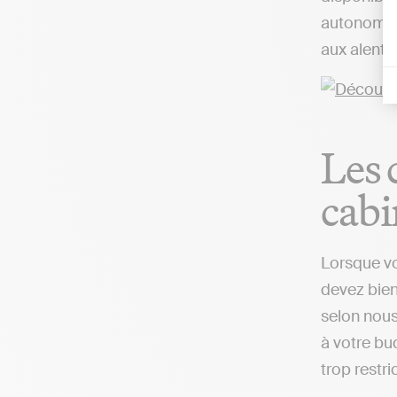
autonome d
aux alento
Les 
cabi
Lorsque vo
devez bien
selon nous
à votre bud
trop restri