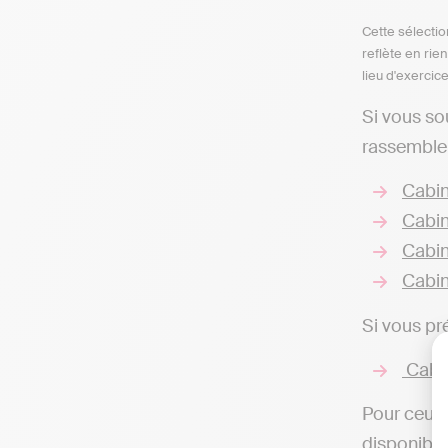
Cette sélectio
reflète en rie
lieu d'exercic
Si vous so
rassembler
Cabin
Cabi
Cabin
Cabin
Si vous pr
Cabin
Pour ceux 
disponibles