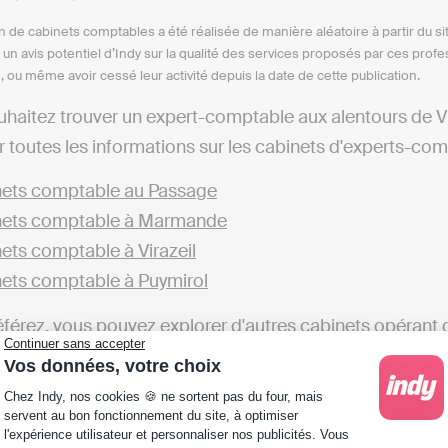
n de cabinets comptables a été réalisée de manière aléatoire à partir du si
n un avis potentiel d’Indy sur la qualité des services proposés par ces pr
e, ou même avoir cessé leur activité depuis la date de cette publication.
uhaitez trouver un expert-comptable aux alentours de V
 toutes les informations sur les cabinets d'experts-comp
ets comptable au Passage
nets comptable à Marmande
ets comptable à Virazeil
ets comptable à Puymirol
éférez, vous pouvez explorer d'autres cabinets opérant 
Continuer sans accepter
Vos données, votre choix
ets comptable dans le Lot-et-Garonne
Plateforme de Gestion du Consentement : Personna
Chez Indy, nos cookies 🍪 ne sortent pas du four, mais
qui souhaitent gérer leur comptabilité en ligne de mani
servent au bon fonctionnement du site, à optimiser
l'expérience utilisateur et personnaliser nos publicités. Vous
, telles qu'Indy. Ces plateformes vous offrent la possibil