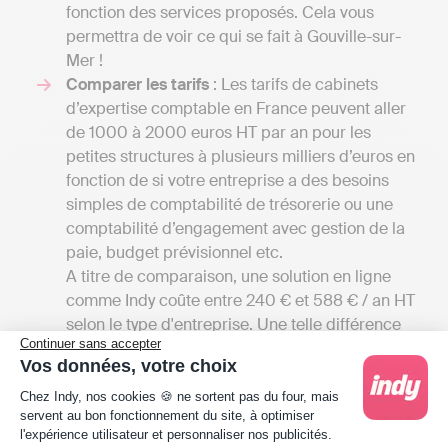
fonction des services proposés. Cela vous
permettra de voir ce qui se fait à Gouville-sur-
Mer !
Comparer les tarifs
: Les tarifs de cabinets
d’expertise comptable en France peuvent aller
de 1000 à 2000 euros HT par an pour les
petites structures à plusieurs milliers d’euros en
fonction de si votre entreprise a des besoins
simples de comptabilité de trésorerie ou une
comptabilité d’engagement avec gestion de la
paie, budget prévisionnel etc.
A titre de comparaison, une solution en ligne
comme Indy coûte entre 240 € et 588 € / an HT
selon le type d'entreprise. Une telle différence
Continuer sans accepter
de prix s'explique par la différence de
Vos données, votre choix
prestation. Indy assiste les clients dans la
Plateforme de Gestion du Consentement : Person
gestion de leur comptabilité, tandis que l'expert
Chez Indy, nos cookies 🍪 ne sortent pas du four, mais
servent au bon fonctionnement du site, à optimiser
comptable réalise toutes les démarches pour le
l'expérience utilisateur et personnaliser nos publicités.
compte de son client.