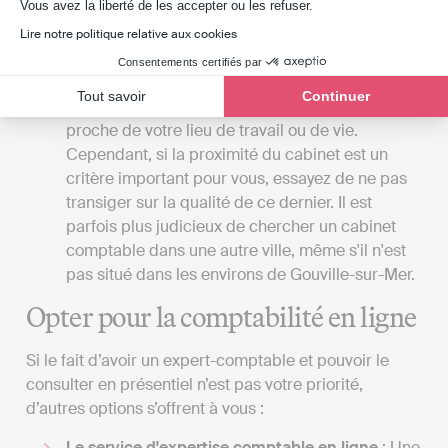
Axeptio consent
Vous avez la liberté de les accepter ou les refuser.
La proximité du cabinet
: Si vous souhaitez vous
Lire notre politique relative aux cookies
rendre dans un cabinet d’expertise comptable
Consentements certifiés par
dans les environs de Gouville-sur-Mer pour
Tout savoir
Continuer
rencontrer votre expert, autant qu’il soit au plus
proche de votre lieu de travail ou de vie.
Cependant, si la proximité du cabinet est un
critère important pour vous, essayez de ne pas
transiger sur la qualité de ce dernier. Il est
parfois plus judicieux de chercher un cabinet
comptable dans une autre ville, même s'il n'est
pas situé dans les environs de Gouville-sur-Mer.
Opter pour la comptabilité en ligne
Si le fait d’avoir un expert-comptable et pouvoir le
consulter en présentiel n’est pas votre priorité,
d’autres options s’offrent à vous :
Le service d'expertise comptable en ligne
: Une