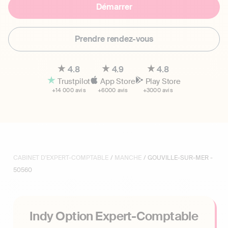
Démarrer
Prendre rendez-vous
4.8
4.9
4.8
Trustpilot
App Store
Play Store
+14 000 avis
+6000 avis
+3000 avis
CABINET D'EXPERT-COMPTABLE
/
MANCHE
/ GOUVILLE-SUR-MER -
50560
Indy Option Expert-Comptable