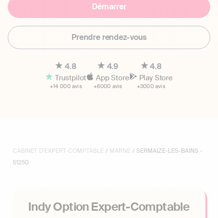
Démarrer
Prendre rendez-vous
4.8
4.9
4.8
Trustpilot
App Store
Play Store
+14 000 avis
+6000 avis
+3000 avis
CABINET D'EXPERT-COMPTABLE
/
MARNE
/ SERMAIZE-LES-BAINS -
51250
Indy Option Expert-Comptable