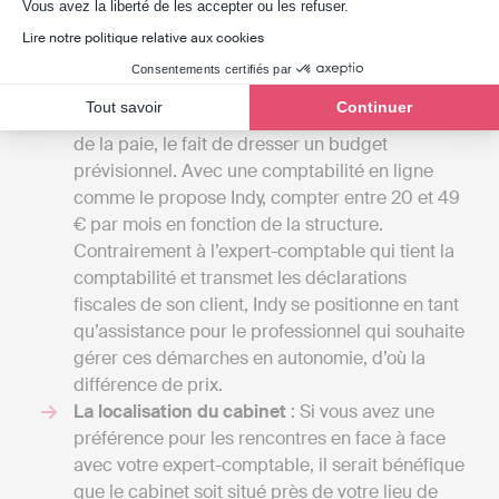
Axeptio consent
Vous avez la liberté de les accepter ou les refuser.
généralement à 1000 euros par an pour une
petite mission confiée à un comptable
Lire notre politique relative aux cookies
indépendant et peuvent s'élever à plusieurs
Consentements certifiés par
milliers d'euros si votre entreprise nécessite une
Tout savoir
Continuer
comptabilité plus élaborée, y compris la gestion
de la paie, le fait de dresser un budget
prévisionnel. Avec une comptabilité en ligne
comme le propose Indy, compter entre 20 et 49
€ par mois en fonction de la structure.
Contrairement à l’expert-comptable qui tient la
comptabilité et transmet les déclarations
fiscales de son client, Indy se positionne en tant
qu’assistance pour le professionnel qui souhaite
gérer ces démarches en autonomie, d’où la
différence de prix.
La localisation du cabinet
: Si vous avez une
préférence pour les rencontres en face à face
avec votre expert-comptable, il serait bénéfique
que le cabinet soit situé près de votre lieu de