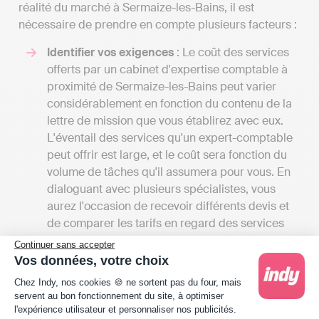
réalité du marché à Sermaize-les-Bains, il est
nécessaire de prendre en compte plusieurs facteurs :
Identifier vos exigences
: Le coût des services
offerts par un cabinet d'expertise comptable à
proximité de Sermaize-les-Bains peut varier
considérablement en fonction du contenu de la
lettre de mission que vous établirez avec eux.
L'éventail des services qu'un expert-comptable
peut offrir est large, et le coût sera fonction du
volume de tâches qu'il assumera pour vous. En
dialoguant avec plusieurs spécialistes, vous
aurez l'occasion de recevoir différents devis et
de comparer les tarifs en regard des services
offerts. Cela vous donnera aussi une vision
Continuer sans accepter
globale des différents services disponibles à
Vos données, votre choix
Sermaize-les-Bains.
Plateforme de Gestion du Consentement : Person
Chez Indy, nos cookies 🍪 ne sortent pas du four, mais
Les tarifs
: Les frais des cabinets d'expertise
servent au bon fonctionnement du site, à optimiser
comptable dans la Marne débutent
l'expérience utilisateur et personnaliser nos publicités.