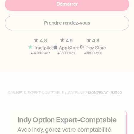
Démarrer
Prendre rendez-vous
4.8
4.9
4.8
Trustpilot
App Store
Play Store
+14 000 avis
+6000 avis
+3000 avis
CABINET D'EXPERT-COMPTABLE
/
MAYENNE
/ MONTENAY - 53500
Indy Option Expert-Comptable
Avec Indy, gérez votre comptabilité