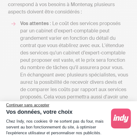
correspond à vos besoins à Montenay, plusieurs
aspects doivent être considérés :
Vos attentes
: Le coût des services proposés
par un cabinet d'expert-comptable peut
grandement varier en fonction du détail du
contrat que vous établirez avec eux. L'étendue
des services qu'un cabinet d’expert-comptable
peut proposer est vaste, et le prix sera fonction
du nombre de tâches qu'il assurera pour vous.
En échangeant avec plusieurs spécialistes, vous
aurez la possibilité de recevoir divers devis et
de comparer les coûts par rapport aux services
proposés. Cela vous permettra aussi d'avoir une
vision d'ensemble des différentes prestations
Continuer sans accepter
disponibles à Montenay.
Vos données, votre choix
Plateforme de Gestion du Consentement : Person
Les tarifs
: Les frais des cabinets d'experts-
Chez Indy, nos cookies 🍪 ne sortent pas du four, mais
comptables peuvent commencer entre 1000 et
servent au bon fonctionnement du site, à optimiser
2000 euros par an pour une petite mission
l'expérience utilisateur et personnaliser nos publicités.