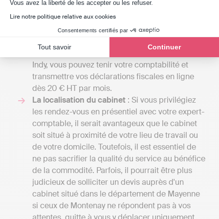
Axeptio consent
Vous avez la liberté de les accepter ou les refuser.
confiée à un comptable indépendant et peuvent
Lire notre politique relative aux cookies
grimper jusqu'à plusieurs milliers d'euros si
votre entreprise requiert une comptabilité plus
Consentements certifiés par
élaborée, comprenant la gestion de la paie ou
Tout savoir
Continuer
l'établissement d’un budget prévisionnel. Avec
Indy, vous pouvez tenir votre comptabilité et
transmettre vos déclarations fiscales en ligne
dès 20 € HT par mois.
La localisation du cabinet
: Si vous privilégiez
les rendez-vous en présentiel avec votre expert-
comptable, il serait avantageux que le cabinet
soit situé à proximité de votre lieu de travail ou
de votre domicile. Toutefois, il est essentiel de
ne pas sacrifier la qualité du service au bénéfice
de la commodité. Parfois, il pourrait être plus
judicieux de solliciter un devis auprès d'un
cabinet situé dans le département de Mayenne
si ceux de Montenay ne répondent pas à vos
attentes, quitte à vous y déplacer uniquement