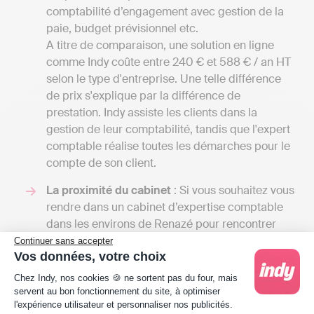
comptabilité d’engagement avec gestion de la
paie, budget prévisionnel etc.
A titre de comparaison, une solution en ligne
comme Indy coûte entre 240 € et 588 € / an HT
selon le type d'entreprise. Une telle différence
de prix s'explique par la différence de
prestation. Indy assiste les clients dans la
gestion de leur comptabilité, tandis que l'expert
comptable réalise toutes les démarches pour le
compte de son client.
La proximité du cabinet
: Si vous souhaitez vous
rendre dans un cabinet d’expertise comptable
dans les environs de Renazé pour rencontrer
votre expert, autant qu’il soit au plus proche de
Continuer sans accepter
Vos données, votre choix
votre lieu de travail ou de vie. Cependant, si la
Plateforme de Gestion du Consentement : Person
proximité du cabinet est un critère important
Chez Indy, nos cookies 🍪 ne sortent pas du four, mais
pour vous, essayez de ne pas transiger sur la
servent au bon fonctionnement du site, à optimiser
l'expérience utilisateur et personnaliser nos publicités.
qualité de ce dernier. Il est parfois plus judicieux