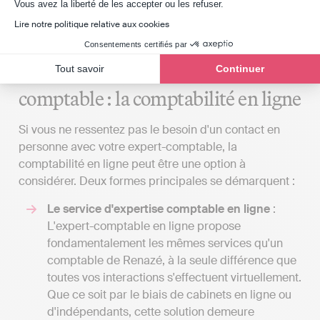
Axeptio consent
Vous avez la liberté de les accepter ou les refuser.
de chercher un cabinet comptable dans une
Lire notre politique relative aux cookies
autre ville, même s'il n'est pas situé dans les
environs de Renazé.
Consentements certifiés par
Tout savoir
Continuer
L'alternative d'un cabinet
comptable : la comptabilité en ligne
Si vous ne ressentez pas le besoin d'un contact en
personne avec votre expert-comptable, la
comptabilité en ligne peut être une option à
considérer. Deux formes principales se démarquent :
Le service d'expertise comptable en ligne
:
L'expert-comptable en ligne propose
fondamentalement les mêmes services qu'un
comptable de Renazé, à la seule différence que
toutes vos interactions s'effectuent virtuellement.
Que ce soit par le biais de cabinets en ligne ou
d'indépendants, cette solution demeure