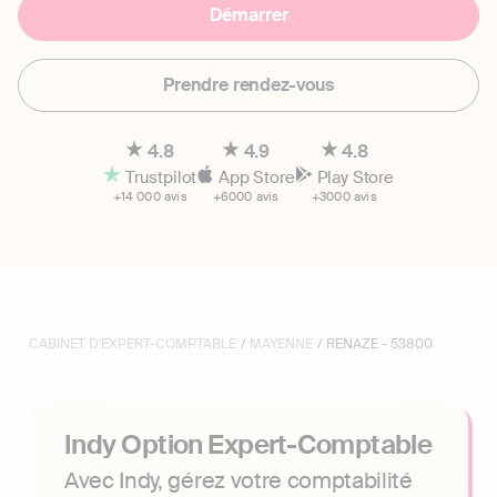
Démarrer
Prendre rendez-vous
4.8
4.9
4.8
Trustpilot
App Store
Play Store
+14 000 avis
+6000 avis
+3000 avis
CABINET D'EXPERT-COMPTABLE
/
MAYENNE
/ RENAZE - 53800
Indy Option Expert-Comptable
Avec Indy, gérez votre comptabilité