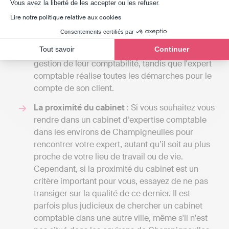
Axeptio consent
A titre de comparaison, une solution en ligne
Vous avez la liberté de les accepter ou les refuser.
comme Indy coûte entre 240 € et 588 € / an HT
Lire notre politique relative aux cookies
selon le type d'entreprise. Une telle différence
Consentements certifiés par
de prix s'explique par la différence de
Tout savoir
Continuer
prestation. Indy assiste les clients dans la
gestion de leur comptabilité, tandis que l'expert
comptable réalise toutes les démarches pour le
compte de son client.
La proximité du cabinet
: Si vous souhaitez vous
rendre dans un cabinet d’expertise comptable
dans les environs de Champigneulles pour
rencontrer votre expert, autant qu’il soit au plus
proche de votre lieu de travail ou de vie.
Cependant, si la proximité du cabinet est un
critère important pour vous, essayez de ne pas
transiger sur la qualité de ce dernier. Il est
parfois plus judicieux de chercher un cabinet
comptable dans une autre ville, même s'il n'est