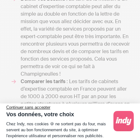
cabinet d’expertise comptable peut aller du
simple au double en fonction de la lettre de
mission que vous allez décider avec eux. En
effet, la variété de services proposés par un
expert-comptable peut être très importante. En
rencontrer plusieurs vous permettra de recevoir
de nombreux devis et de comparer les tarifs en
fonction des services proposés. Cela vous
permettra de voir ce qui se fait à
Champigneulles !
Comparer les tarifs
: Les tarifs de cabinets
d’expertise comptable en France peuvent aller
de 1000 à 2000 euros HT par an pour les
petites structures à plusieurs milliers d’euros en
Continuer sans accepter
fonction de si votre entreprise a des besoins
Vos données, votre choix
simples de comptabilité de trésorerie ou une
Plateforme de Gestion du Consentement : Person
Chez Indy, nos cookies 🍪 ne sortent pas du four, mais
comptabilité d’engagement avec gestion de la
servent au bon fonctionnement du site, à optimiser
paie, budget prévisionnel etc.
l'expérience utilisateur et personnaliser nos publicités.