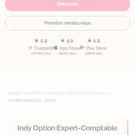
Démarrer
Prendre rendez-vous
4.8
4.9
4.8
Trustpilot
App Store
Play Store
+14 000 avis
+6000 avis
+3000 avis
CABINET D'EXPERT-COMPTABLE
/
MEURTHE-ET-MOSELLE
/
CHAMPIGNEULLES - 54250
Indy Option Expert-Comptable