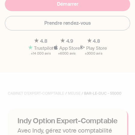
Démarrer
Prendre rendez-vous
4.8
4.9
4.8
Trustpilot
App Store
Play Store
+14 000 avis
+6000 avis
+3000 avis
CABINET D'EXPERT-COMPTABLE
/
MEUSE
/ BAR-LE-DUC - 55000
Indy Option Expert-Comptable
Avec Indy, gérez votre comptabilité