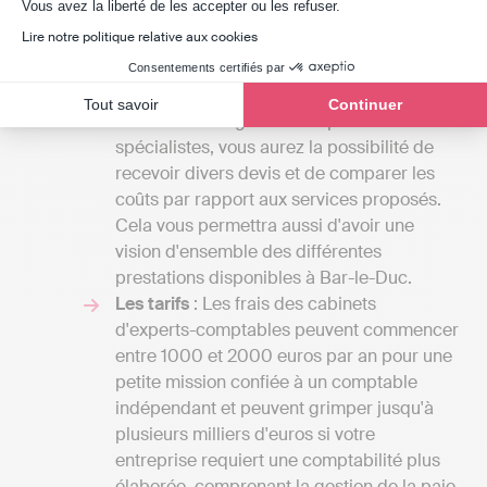
Axeptio consent
Vous avez la liberté de les accepter ou les refuser.
établirez avec eux. L'étendue des services
Lire notre politique relative aux cookies
qu'un cabinet d’expert-comptable peut
proposer est vaste, et le prix sera fonction
Consentements certifiés par
du nombre de tâches qu'il assurera pour
Tout savoir
Continuer
vous. En échangeant avec plusieurs
spécialistes, vous aurez la possibilité de
recevoir divers devis et de comparer les
coûts par rapport aux services proposés.
Cela vous permettra aussi d'avoir une
vision d'ensemble des différentes
prestations disponibles à Bar-le-Duc.
Les tarifs
: Les frais des cabinets
d'experts-comptables peuvent commencer
entre 1000 et 2000 euros par an pour une
petite mission confiée à un comptable
indépendant et peuvent grimper jusqu'à
plusieurs milliers d'euros si votre
entreprise requiert une comptabilité plus
élaborée, comprenant la gestion de la paie