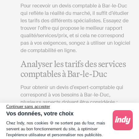
Pour recevoir un devis comptable à Bar-le-Duc
qui reflète la réalité du marché, il suffit d’étudier
les tarifs des différents spécialistes. Essayez de
trouver l'offre qui propose le meilleur rapport
qualité/services/prix, et si cela ne correspond
pas à vos exigences, songez à utiliser un logiciel
de comptabilité en ligne.
Analyser les tarifs des services
comptables à Bar-le-Duc
Pour obtenir un devis d’expert-comptable qui
correspond à vos besoins à Bar-le-Duc,
plusieurs aspects doivent être considérés :
Continuer sans accepter
Vos données, votre choix
Vos attentes
: Le coût des services
Plateforme de Gestion du Consentement : Person
proposés par un cabinet d'expert-
Chez Indy, nos cookies 🍪 ne sortent pas du four, mais
comptable peut grandement varier en
servent au bon fonctionnement du site, à optimiser
l'expérience utilisateur et personnaliser nos publicités.
fonction du détail du contrat que vous