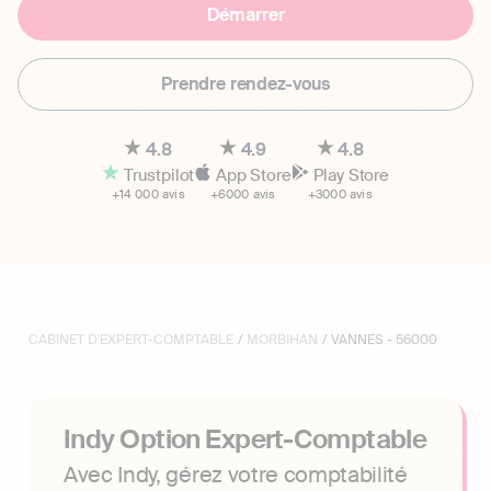
Démarrer
Prendre rendez-vous
4.8
4.9
4.8
Trustpilot
App Store
Play Store
+14 000 avis
+6000 avis
+3000 avis
CABINET D'EXPERT-COMPTABLE
/
MORBIHAN
/ VANNES - 56000
Indy Option Expert-Comptable
Avec Indy, gérez votre comptabilité