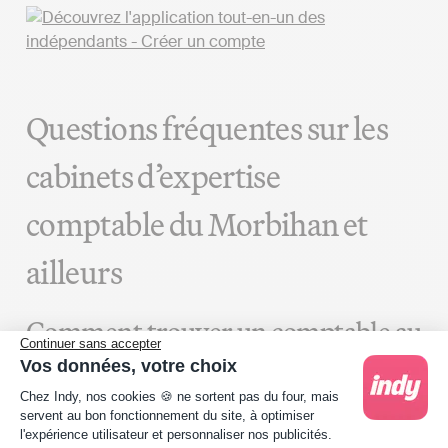
Questions fréquentes sur les
cabinets d’expertise
comptable du Morbihan et
ailleurs
Comment trouver un comptable au
Continuer sans accepter
meilleur tarif à Vannes ?
Vos données, votre choix
Plateforme de Gestion du Consentement : Person
Chez Indy, nos cookies 🍪 ne sortent pas du four, mais
Pour un devis comptable à Vannes qui colle avec les
servent au bon fonctionnement du site, à optimiser
moyennes du marché, il n’y a pas de secret : il faut
l'expérience utilisateur et personnaliser nos publicités.