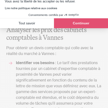
Axeptio consent
comparer leurs honoraires, tâcher de choisir le
Vous avez la liberté de les accepter ou les refuser.
meilleur rapport qualité/services/prix. Si cela ne vous
Lire notre politique relative aux cookies
convient pas, vous pouvez toujours opter pour la
Consentements certifiés par
solution de la comptabilité en ligne.
Tout savoir
Continuer
Analyser les prix des cabinets
comptables à Vannes
Pour obtenir un devis comptable qui colle avec la
réalité du marché à Vannes :
Identifier vos besoins
: Le tarif des prestations
fournies par un cabinet d'expertise comptable à
proximité de Vannes peut varier
significativement en fonction du contenu de la
lettre de mission que vous définirez avec eux. La
gamme des services proposés par un expert-
comptable est étendue, et le coût dépendra du
volume de tâches qu'il assumera pour votre