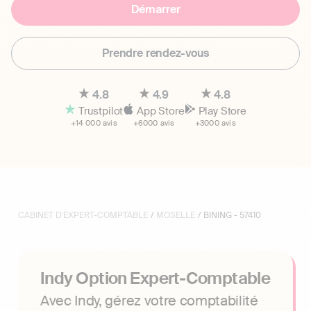
Démarrer
Prendre rendez-vous
4.8
4.9
4.8
Trustpilot
App Store
Play Store
+14 000 avis
+6000 avis
+3000 avis
CABINET D'EXPERT-COMPTABLE
/
MOSELLE
/ BINING - 57410
Indy Option Expert-Comptable
Avec Indy, gérez votre comptabilité