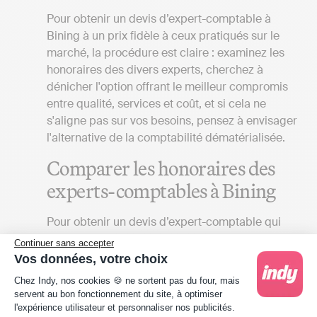
Pour obtenir un devis d’expert-comptable à
Bining à un prix fidèle à ceux pratiqués sur le
marché, la procédure est claire : examinez les
honoraires des divers experts, cherchez à
dénicher l'option offrant le meilleur compromis
entre qualité, services et coût, et si cela ne
s'aligne pas sur vos besoins, pensez à envisager
l'alternative de la comptabilité dématérialisée.
Comparer les honoraires des
experts-comptables à Bining
Pour obtenir un devis d’expert-comptable qui
correspond à vos besoins à Bining, plusieurs
Continuer sans accepter
aspects doivent être considérés :
Vos données, votre choix
Plateforme de Gestion du Consentement : Person
Chez Indy, nos cookies 🍪 ne sortent pas du four, mais
Vos attentes
: Le coût des services
servent au bon fonctionnement du site, à optimiser
proposés par un cabinet d'expert-
l'expérience utilisateur et personnaliser nos publicités.
comptable peut grandement varier en