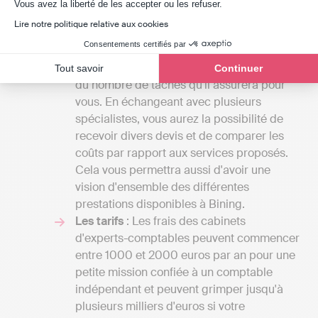
Axeptio consent
Vous avez la liberté de les accepter ou les refuser.
fonction du détail du contrat que vous
Lire notre politique relative aux cookies
établirez avec eux. L'étendue des services
Consentements certifiés par
qu'un cabinet d’expert-comptable peut
proposer est vaste, et le prix sera fonction
Tout savoir
Continuer
du nombre de tâches qu'il assurera pour
vous. En échangeant avec plusieurs
spécialistes, vous aurez la possibilité de
recevoir divers devis et de comparer les
coûts par rapport aux services proposés.
Cela vous permettra aussi d'avoir une
vision d'ensemble des différentes
prestations disponibles à Bining.
Les tarifs
: Les frais des cabinets
d'experts-comptables peuvent commencer
entre 1000 et 2000 euros par an pour une
petite mission confiée à un comptable
indépendant et peuvent grimper jusqu'à
plusieurs milliers d'euros si votre