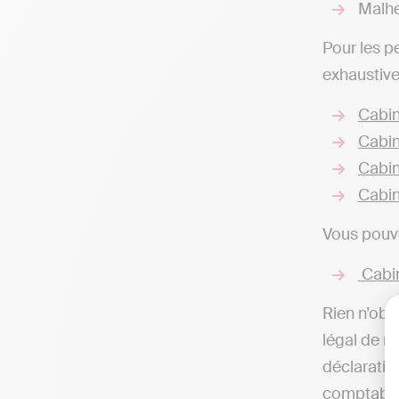
Malhe
Pour les p
exhaustive
Cabin
Cabin
Cabin
Cabin
Vous pouve
Cabin
Rien n’obli
légal de r
déclaratio
comptable,