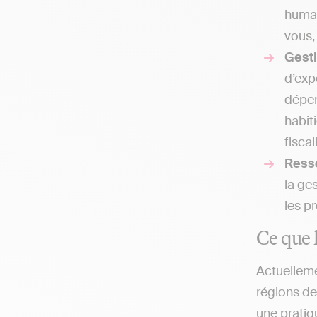
humai
vous,
Gesti
d’exp
dépen
habit
fiscal
Ress
la ge
les p
Ce que l
Actuelleme
régions de
une pratiq