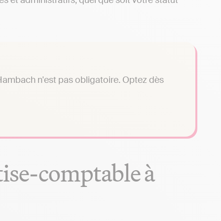
 et administratifs, quel que soit votre statut
Hambach n'est pas obligatoire. Optez dès
tise-comptable à