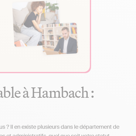
able à Hambach :
? Il en existe plusieurs dans le département de