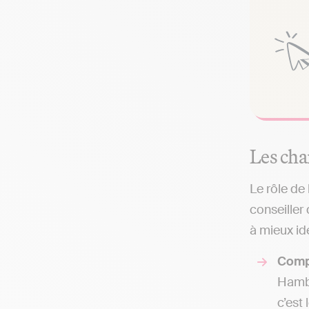
Les cha
Le rôle de
conseiller
à mieux ide
Comp
Hamba
c’est