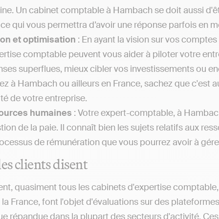
ne. Un cabinet comptable à Hambach se doit aussi d'êtr
 ce qui vous permettra d’avoir une réponse parfois en m
on et optimisation
: En ayant la vision sur vos comptes 
ertise comptable peuvent vous aider à piloter votre entr
ses superflues, mieux cibler vos investissements ou enco
iez à Hambach ou ailleurs en France, sachez que c'est a
ité de votre entreprise.
ources humaines
: Votre expert-comptable, à Hambach 
stion de la paie. Il connaît bien les sujets relatifs au
rocessus de rémunération que vous pourrez avoir à gérer a
es clients disent
nt, quasiment tous les cabinets d'expertise comptable, q
 la France, font l'objet d'évaluations sur des plateforme
ue répandue dans la plupart des secteurs d'activité. Ce