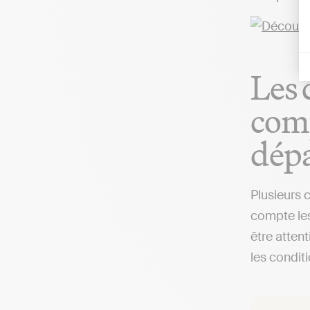
Les 
comp
dép
Plusieurs 
compte les
être attent
les condit