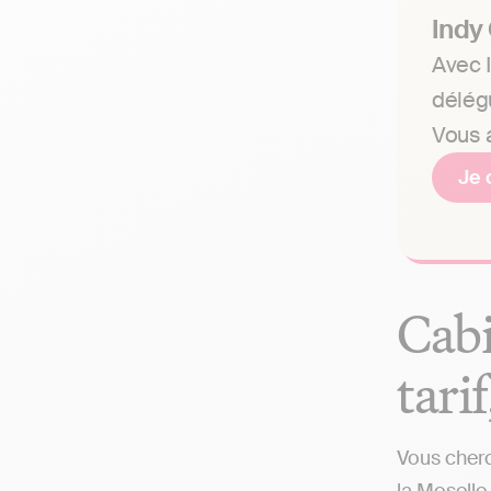
Indy
Avec I
délég
Vous a
Je 
Cabi
tari
Vous cherc