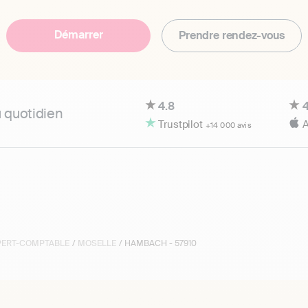
Démarrer
Prendre rendez-vous
4.8
4
u quotidien
Trustpilot
A
+14 000 avis
XPERT-COMPTABLE
/
MOSELLE
/ HAMBACH - 57910