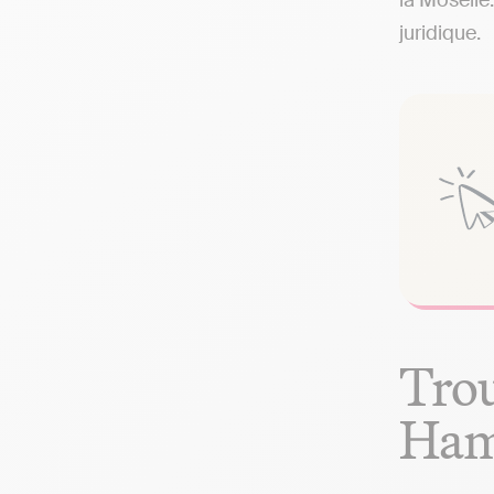
la Moselle
juridique.
Trou
Ham