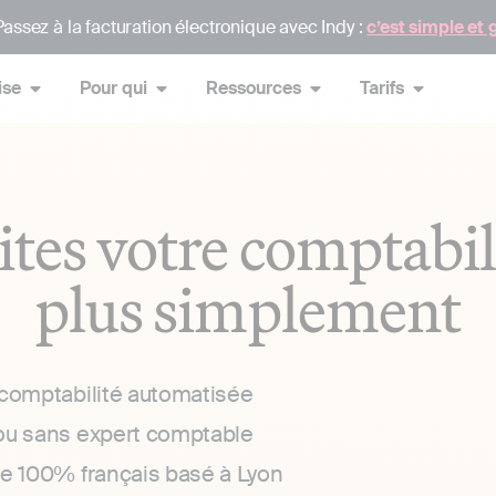
assez à la facturation électronique avec Indy :
c’est simple et 
ise
Pour qui
Ressources
Tarifs
ites votre comptabil
plus simplement
 comptabilité automatisée
ou sans expert comptable
ce 100% français basé à Lyon