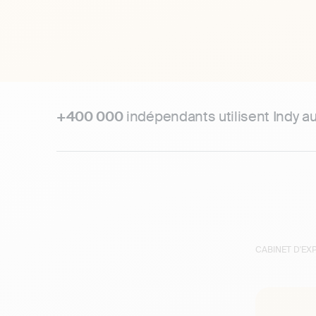
+400 000
indépendants utilisent Indy a
CABINET D'E