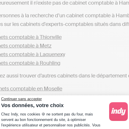
ureusement il n'existe pas de cabinet comptable à Ha
ersonnes à la recherche d’un cabinet comptable à Hamba
s sur les cabinets d'experts-comptables situés dans diffé
ets comptable à Thionville
ets comptable à Metz
ets comptable à Laquenexy
ets comptable à Rouhling
z aussi trouver d’autres cabinets dans le département d
ets comptable en Moselle
Continuer sans accepter
ge les professionnels à faire appel aux services d’un cabi
Vos données, votre choix
éaliser sa comptabilité soi-même. Par exemple, avec des
Plateforme de Gestion du Consentement : Personna
Chez Indy, nos cookies 🍪 ne sortent pas du four, mais
ns fiscales et automatiser sa comptabilité est possible
servent au bon fonctionnement du site, à optimiser
l'expérience utilisateur et personnaliser nos publicités. Vous
 (implanté à Hambach ou ailleurs), qui fera toutes ces 