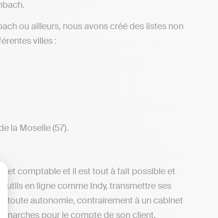
mbach.
ch ou ailleurs, nous avons créé des listes non
rentes villes :
e la Moselle (57).
net comptable et il est tout à fait possible et
 outils en ligne comme Indy, transmettre ses
lisez vos Options
 en toute autonomie, contrairement à un cabinet
démarches pour le compte de son client.