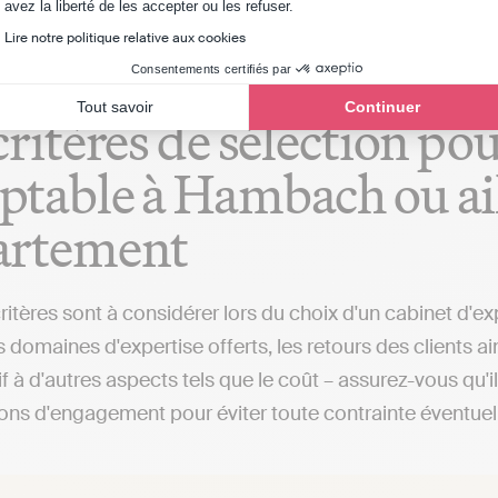
Axeptio consent
avez la liberté de les accepter ou les refuser.
Lire notre politique relative aux cookies
Consentements certifiés par
Tout savoir
Continuer
critères de sélection po
table à Hambach ou ail
artement
critères sont à considérer lors du choix d'un cabinet d'e
 domaines d'expertise offerts, les retours des clients a
if à d'autres aspects tels que le coût – assurez-vous qu'
ions d'engagement pour éviter toute contrainte éventuel