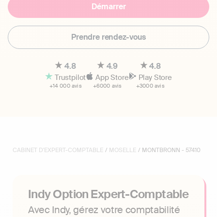
Démarrer
Prendre rendez-vous
4.8
4.9
4.8
Trustpilot
App Store
Play Store
+14 000 avis
+6000 avis
+3000 avis
CABINET D'EXPERT-COMPTABLE
/
MOSELLE
/ MONTBRONN - 57410
Indy Option Expert-Comptable
Avec Indy, gérez votre comptabilité