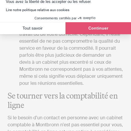
Axeptio consent
Vous avez la liberté de les accepter ou les refuser.
La proximité du cabinet
: Si vous favorisez les
Lire notre politique relative aux cookies
rendez-vous en personne avec votre expert-
Consentements certifiés par
comptable, il serait bénéfique que le cabinet se
trouve à Montbronn, à proximité de votre lieu de
Tout savoir
Continuer
travail ou de votre domicile. Cependant, il reste
essentiel de ne pas compromettre la qualité du
service en faveur de la commodité. Il pourrait
parfois être plus judicieux de demander un
devis à un cabinet plus excentré si ceux de
Montbronn ne correspondent pas à vos attentes,
même si cela signifie vous déplacer uniquement
pour les réunions essentielles.
Se tourner vers la comptabilité en
ligne
Si le besoin d'un contact en personne avec un cabinet
comptable à Montbronn n'est pas essentiel pour vous,