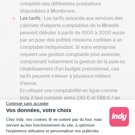
complète des différentes prestations
disponibles à Montbronn.
Les tarifs
: Les tarifs associés aux services des
cabinets d'experts-comptables de la Moselle
peuvent débuter à partir de 1000 à 2000 euros
par an pour des petites missions confiées à un
comptable indépendant. Si votre entreprise
requiert une gestion comptable plus avancée,
comprenant notamment la gestion de la paie ou
l'établissement d'un budget prévisionnel, ces
tarifs peuvent s'élever à plusieurs milliers
d'euros.
En utlisant une comptabilité en ligne comme
Indy, il faut compter entre 240 € et 588 € / an
Continuer sans accepter
HT en fonction de la taille de l'entreprise, car
Vos données, votre choix
Indy n'est là que pour assister les professionnels
Plateforme de Gestion du Consentement : Person
dans leur comptabilité, contrairement aux
Chez Indy, nos cookies 🍪 ne sortent pas du four, mais
servent au bon fonctionnement du site, à optimiser
cabinets d’expertise comptable qui réaliseront
l'expérience utilisateur et personnaliser nos publicités.
la gestion comptable à votre place.