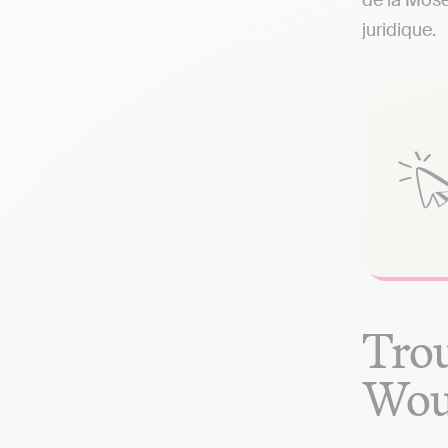
de la Mose
juridique.
Trou
Wous