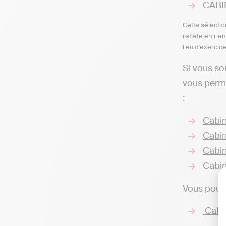
CABI
Cette sélectio
reflète en rie
lieu d'exercic
Si vous so
vous perme
:
Cabin
Cabin
Cabin
Cabin
Vous pouve
Cabin