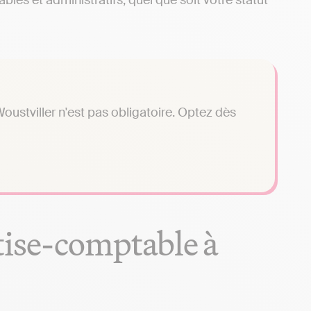
les et administratifs, quel que soit votre statut
ustviller n'est pas obligatoire. Optez dès
tise-comptable à