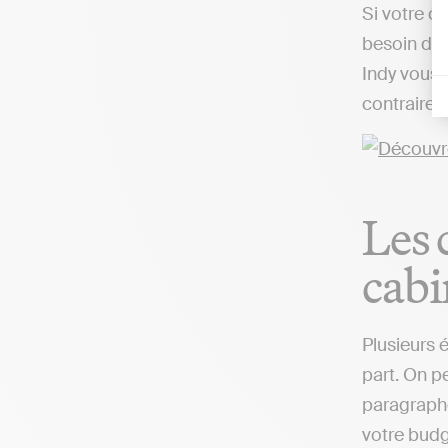
Si votre o
besoin d’u
Indy vous 
contrairem
Les 
cabi
Plusieurs 
part. On pe
paragraphe
votre budg