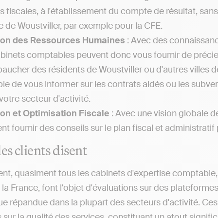
es fiscales, à l'établissement du compte de résultat, sa
le de Woustviller, par exemple pour la CFE.
ion des Ressources Humaines
: Avec des connaissance
abinets comptables peuvent donc vous fournir de précieu
aucher des résidents de Woustviller ou d'autres villes 
le de vous informer sur les contrats aidés ou les subven
votre secteur d'activité.
on et Optimisation Fiscale
: Avec une vision globale d
t fournir des conseils sur le plan fiscal et administratif
es clients disent
nt, quasiment tous les cabinets d'expertise comptable, q
 la France, font l'objet d'évaluations sur des plateforme
ue répandue dans la plupart des secteurs d'activité. Ce
sur la qualité des services, constituant un atout significa