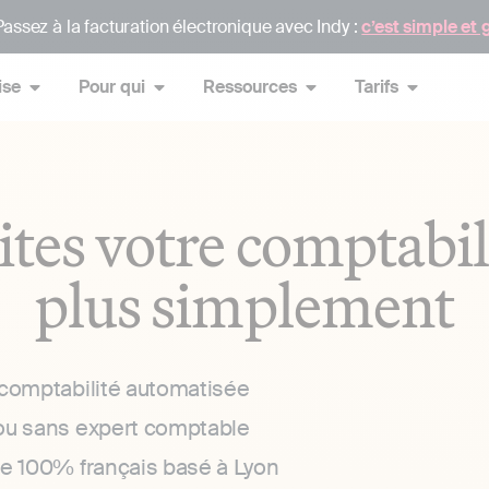
assez à la facturation électronique avec Indy :
c’est simple et 
ise
Pour qui
Ressources
Tarifs
ites votre comptabil
plus simplement
 comptabilité automatisée
ou sans expert comptable
ce 100% français basé à Lyon