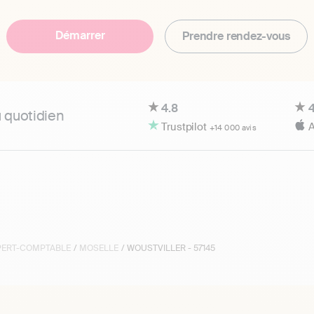
Démarrer
Prendre rendez-vous
4.8
4
u quotidien
Trustpilot
A
+14 000 avis
XPERT-COMPTABLE
/
MOSELLE
/ WOUSTVILLER - 57145