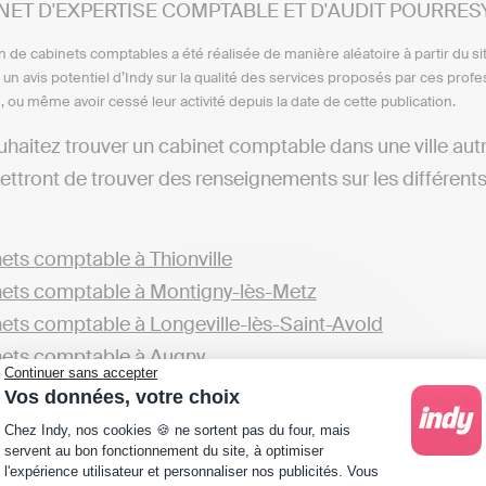
NET D'EXPERTISE COMPTABLE ET D'AUDIT POURRESY - 1
n de cabinets comptables a été réalisée de manière aléatoire à partir du si
n un avis potentiel d’Indy sur la qualité des services proposés par ces pr
e, ou même avoir cessé leur activité depuis la date de cette publication.
uhaitez trouver un cabinet comptable dans une ville aut
ttront de trouver des renseignements sur les différent
ets comptable à Thionville
ets comptable à Montigny-lès-Metz
ets comptable à Longeville-lès-Saint-Avold
ets comptable à Augny
Continuer sans accepter
Vos données, votre choix
z aussi consulter la liste de cabinets présents ailleurs
Plateforme de Gestion du Consentement : Personna
Chez Indy, nos cookies 🍪 ne sortent pas du four, mais
ets comptable en Moselle
servent au bon fonctionnement du site, à optimiser
l'expérience utilisateur et personnaliser nos publicités. Vous