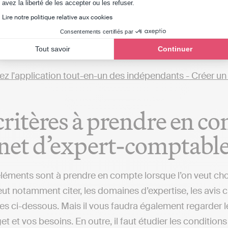
Axeptio consent
avez la liberté de les accepter ou les refuser.
bjectif est de réaliser votre comptabilité directement en
Lire notre politique relative aux cookies
n cabinet comptable et qu’il est possible de le faire en 
Consentements certifiés par
permettra de gérer votre comptabilité et transmettre vo
Tout savoir
Continuer
ent aux cabinets comptables (de Woustviller ou d'autres v
critères à prendre en c
net d’expert-comptable
éléments sont à prendre en compte lorsque l’on veut cho
ut notamment citer, les domaines d’expertise, les avis cl
s ci-dessous. Mais il vous faudra également regarder le
et et vos besoins. En outre, il faut étudier les conditio