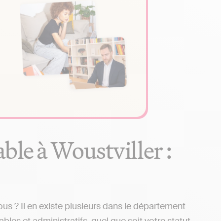
ble à Woustviller :
s ? Il en existe plusieurs dans le département