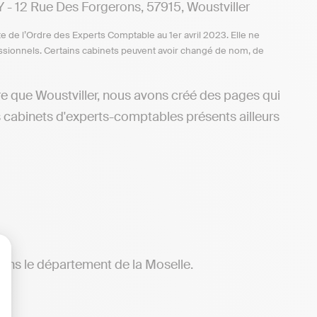
2 Rue Des Forgerons, 57915, Woustviller
te de l’Ordre des Experts Comptable au 1er avril 2023. Elle ne
ofessionnels. Certains cabinets peuvent avoir changé de nom, de
re que Woustviller, nous avons créé des pages qui
s cabinets d'experts-comptables présents ailleurs
 dans le département de la Moselle.
lisez vos Options