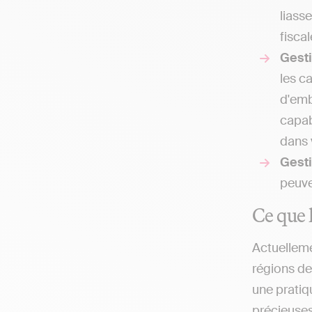
liass
fisca
Gest
les c
d'emb
capab
dans 
Gesti
peuven
Ce que l
Actuelleme
régions de
une pratiq
précieuses 