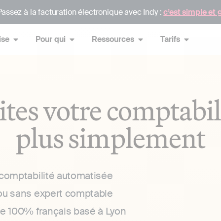
assez à la facturation électronique avec Indy :
c’est simple et 
ise
Pour qui
Ressources
Tarifs
ites votre comptabil
plus simplement
 comptabilité automatisée
ou sans expert comptable
ce 100% français basé à Lyon