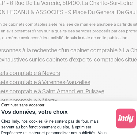
 - 6 Rue De La Verrerie, 58400, La Charité-Sur-Loire
 LECANU & ASSOCIES - 9 Place Du General De Gaulle,
n de cabinets comptables a été réalisée de manière aléatoire à partir du si
n un avis potentiel d’Indy sur la qualité des services proposés par ces pr
e, ou même avoir cessé leur activité depuis la date de cette publication.
ersonnes à la recherche d’un cabinet comptable à La Cha
 exhaustives sur les cabinets d'experts-comptables situés
ets comptable à Nevers
ets comptable à Varennes-Vauzelles
ets comptable à Saint-Amand-en-Puisaye
ets comptable à Marzy
Continuer sans accepter
Vos données, votre choix
z aussi trouver d’autres cabinets dans le département d
Plateforme de Gestion du Consentement : Personna
Chez Indy, nos cookies 🍪 ne sortent pas du four, mais
ets comptable dans la Nièvre
servent au bon fonctionnement du site, à optimiser
l'expérience utilisateur et personnaliser nos publicités. Vous