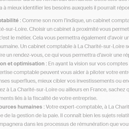
 à mieux identifier les besoins auxquels il pourrait répo
tabilité
: Comme son nom l’indique, un cabinet comptab
té-sur-Loire. Choisir un cabinet à proximité vous permett
c’est le métier. Cela vous permettra également d'avoir u
humaine. Un cabinet comptable à La Charité-sur-Loire se 
re un rendez-vous, ce qui vous permettra d’avoir une r
on et optimisation
: En ayant la vision sur vos comptes 
ertise comptable peuvent vous aider à piloter votre entr
ses superflues, mieux cibler vos investissements ou enco
iez à La Charité-sur-Loire ou ailleurs en France, sachez 
ents liés à la fiscalité de votre entreprise.
ources humaines
: Votre expert-comptable, à La Charit
e de la gestion de la paie. Il connaît bien les sujets rel
pagnera dans les processus de rémunération que vous pou