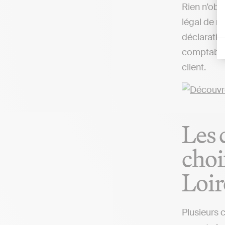
Rien n’obli
légal de r
déclaratio
comptable,
client.
Les 
choi
Loir
Plusieurs 