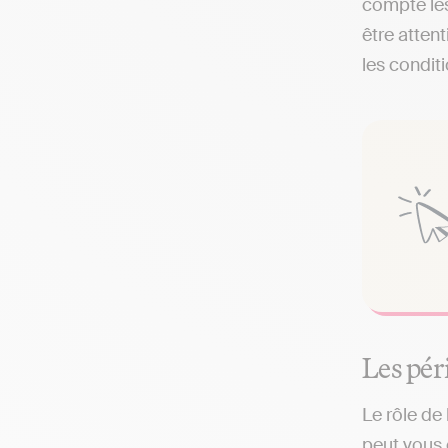
compte les
être attent
les condit
Les pér
Le rôle de 
peut vous 