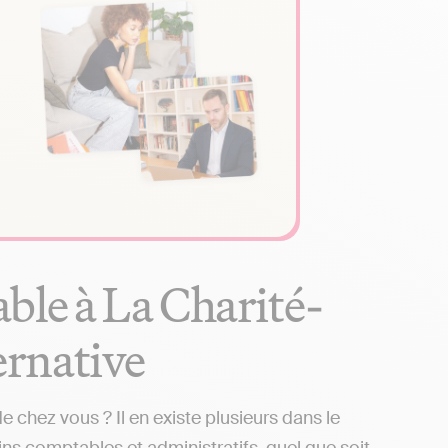
ble à La Charité-
ternative
 chez vous ? Il en existe plusieurs dans le