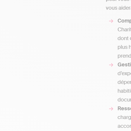
vous aidera
Comp
Chari
dont 
plus 
prend
Gesti
d’exp
dépen
habit
docum
Ress
charg
accom