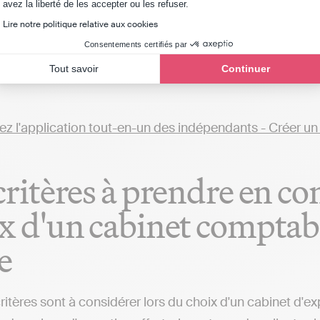
Axeptio consent
avez la liberté de les accepter ou les refuser.
ge les professionnels à faire appel aux services d’un cabi
Lire notre politique relative aux cookies
éaliser sa comptabilité soi-même. Par exemple, avec des
Consentements certifiés par
ns fiscales et automatiser sa comptabilité est possible
Tout savoir
Continuer
 (implanté à La Charité-sur-Loire ou ailleurs), qui fer
critères à prendre en co
x d'un cabinet comptabl
e
critères sont à considérer lors du choix d'un cabinet d'e