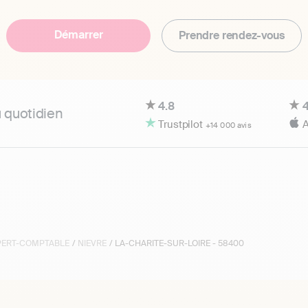
Démarrer
Prendre rendez-vous
4.8
4
u quotidien
Trustpilot
A
+14 000 avis
XPERT-COMPTABLE
/
NIEVRE
/ LA-CHARITE-SUR-LOIRE - 58400