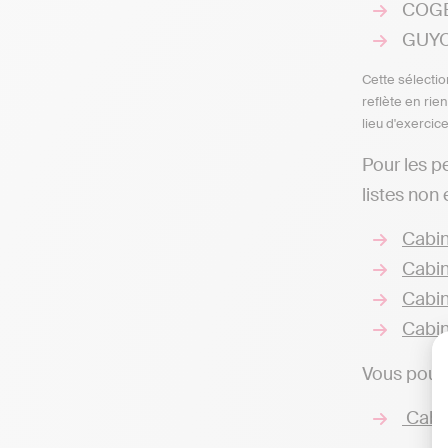
COGEP
GUYON
Cette sélectio
reflète en rie
lieu d'exercic
Pour les p
listes non
Cabin
Cabin
Cabin
Cabin
Vous pouve
Cabin