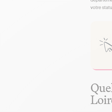
départemen
votre statu
Quel
Loir