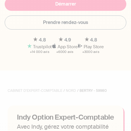
Démarrer
Prendre rendez-vous
4.8
4.9
4.8
Trustpilot
App Store
Play Store
+14 000 avis
+6000 avis
+3000 avis
CABINET D'EXPERT-COMPTABLE
/
NORD
/ BERTRY - 59980
Indy Option Expert-Comptable
Avec Indy, gérez votre comptabilité