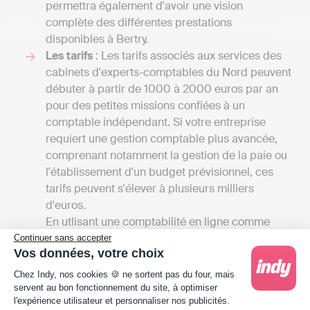
permettra également d'avoir une vision
complète des différentes prestations
disponibles à Bertry.
Les tarifs
: Les tarifs associés aux services des
cabinets d'experts-comptables du Nord peuvent
débuter à partir de 1000 à 2000 euros par an
pour des petites missions confiées à un
comptable indépendant. Si votre entreprise
requiert une gestion comptable plus avancée,
comprenant notamment la gestion de la paie ou
l'établissement d'un budget prévisionnel, ces
tarifs peuvent s'élever à plusieurs milliers
d'euros.
En utlisant une comptabilité en ligne comme
Indy, il faut compter entre 240 € et 588 € / an
Continuer sans accepter
Vos données, votre choix
HT en fonction de la taille de l'entreprise, car
Plateforme de Gestion du Consentement : Person
Indy n'est là que pour assister les professionnels
Chez Indy, nos cookies 🍪 ne sortent pas du four, mais
dans leur comptabilité, contrairement aux
servent au bon fonctionnement du site, à optimiser
l'expérience utilisateur et personnaliser nos publicités.
cabinets d’expertise comptable qui réaliseront