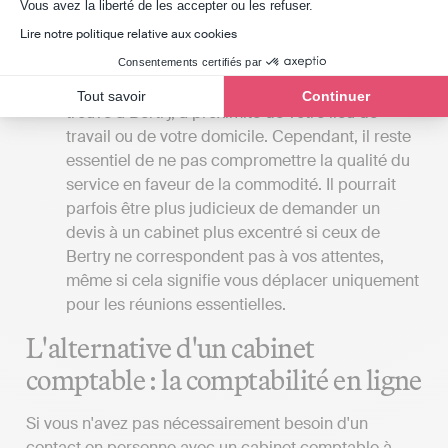
Axeptio consent
Vous avez la liberté de les accepter ou les refuser.
la gestion comptable à votre place.
Lire notre politique relative aux cookies
La proximité du cabinet
: Si vous favorisez les
rendez-vous en personne avec votre expert-
Consentements certifiés par
comptable, il serait bénéfique que le cabinet se
Tout savoir
Continuer
trouve à Bertry, à proximité de votre lieu de
travail ou de votre domicile. Cependant, il reste
essentiel de ne pas compromettre la qualité du
service en faveur de la commodité. Il pourrait
parfois être plus judicieux de demander un
devis à un cabinet plus excentré si ceux de
Bertry ne correspondent pas à vos attentes,
même si cela signifie vous déplacer uniquement
pour les réunions essentielles.
L'alternative d'un cabinet
comptable : la comptabilité en ligne
Si vous n'avez pas nécessairement besoin d'un
contact en personne avec un cabinet comptable à