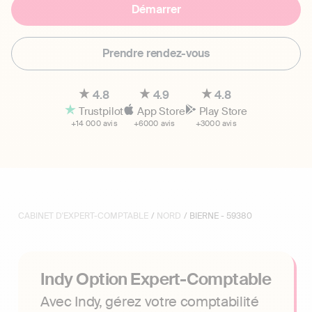
Démarrer
Prendre rendez-vous
4.8
4.9
4.8
Trustpilot
App Store
Play Store
+14 000 avis
+6000 avis
+3000 avis
CABINET D'EXPERT-COMPTABLE
/
NORD
/ BIERNE - 59380
Indy Option Expert-Comptable
Avec Indy, gérez votre comptabilité