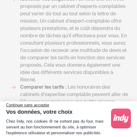
proposés par un cabinet d'experts-comptables
peut varier du tout au tout selon la lettre de
mission. Un cabinet d’expert-comptable offre
plusieurs prestations, et le coût dépendra du
nombre de tâches qu'il effectuera pour vous. En
consultant plusieurs professionnels, vous aurez
l'occasion de recevoir une multitude de devis et
de comparer les tarifs en fonction des services
proposés. Cela vous donnera également une
idée des différents services disponibles à
Bierné.
Comparer les tarifs
: Les honoraires des
cabinets d'expertise comptable peuvent aller de
50 euros par mois pour une petite mission
Continuer sans accepter
confiée à un comptable indépendant, à
Vos données, votre choix
plusieurs milliers d'euros si votre entreprise
Plateforme de Gestion du Consentement : Person
Chez Indy, nos cookies 🍪 ne sortent pas du four, mais
nécessite une comptabilité plus complexe. En
servent au bon fonctionnement du site, à optimiser
comparaison, pour une solution en ligne comme
l'expérience utilisateur et personnaliser nos publicités.