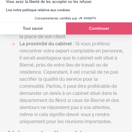
Axeptio consent
Indy, il faut compter entre 240 € et 588 € / an
Vous avez la liberté de les accepter ou les refuser.
HT selon la taille d'entreprise, car Indy ne fait
Lire notre politique relative aux cookies
qu’assister les professionnels dans la gestion de
Consentements certifiés par
leur comptabilité, à l’inverse de l’expert-
Tout savoir
Continuer
comptable qui réalisera toutes les démarches à
la place de son client.
La proximité du cabinet
: Si vous préférez
rencontrer votre expert-comptable en personne,
il serait avantageux que le cabinet soit situé à
Bierné, près de votre lieu de travail ou de
résidence. Cependant, il est crucial de ne pas
sacrifier la qualité du service pour la
commodité. Parfois, il peut être préférable de
demander un devis à un cabinet situé dans le
département du Nord si ceux de Bierné et des
alentours ne répondent pas à vos attentes,
même si cela signifie devoir vous y rendre
uniquement pour les réunions importantes.