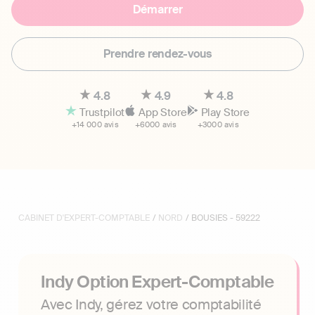
Démarrer
Prendre rendez-vous
4.8
4.9
4.8
Trustpilot
App Store
Play Store
+14 000 avis
+6000 avis
+3000 avis
CABINET D'EXPERT-COMPTABLE
/
NORD
/ BOUSIES - 59222
Indy Option Expert-Comptable
Avec Indy, gérez votre comptabilité