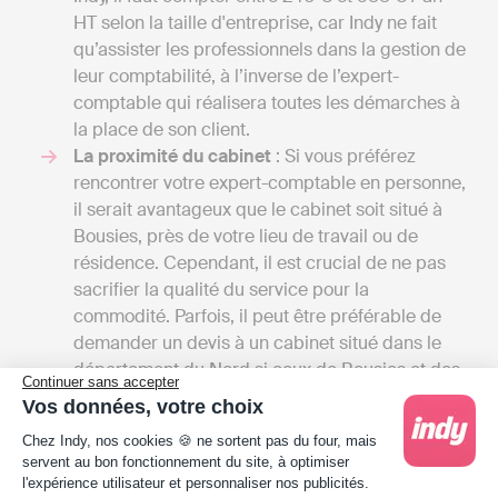
HT selon la taille d'entreprise, car Indy ne fait
qu’assister les professionnels dans la gestion de
leur comptabilité, à l’inverse de l’expert-
comptable qui réalisera toutes les démarches à
la place de son client.
La proximité du cabinet
: Si vous préférez
rencontrer votre expert-comptable en personne,
il serait avantageux que le cabinet soit situé à
Bousies, près de votre lieu de travail ou de
résidence. Cependant, il est crucial de ne pas
sacrifier la qualité du service pour la
commodité. Parfois, il peut être préférable de
demander un devis à un cabinet situé dans le
département du Nord si ceux de Bousies et des
Continuer sans accepter
alentours ne répondent pas à vos attentes,
Vos données, votre choix
même si cela signifie devoir vous y rendre
Plateforme de Gestion du Consentement : Person
Chez Indy, nos cookies 🍪 ne sortent pas du four, mais
uniquement pour les réunions importantes.
servent au bon fonctionnement du site, à optimiser
l'expérience utilisateur et personnaliser nos publicités.
Choisir la comptabilité en ligne