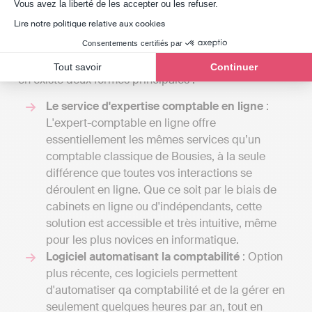
Axeptio consent
Vous avez la liberté de les accepter ou les refuser.
Lire notre politique relative aux cookies
Si vous n'avez pas forcément besoin d'un contact en
Consentements certifiés par
personne avec votre expert-comptable, la
comptabilité en ligne est une solution à considérer. Il
Tout savoir
Continuer
en existe deux formes principales :
Le service d'expertise comptable en ligne
:
L'expert-comptable en ligne offre
essentiellement les mêmes services qu’un
comptable classique de Bousies, à la seule
différence que toutes vos interactions se
déroulent en ligne. Que ce soit par le biais de
cabinets en ligne ou d'indépendants, cette
solution est accessible et très intuitive, même
pour les plus novices en informatique.
Logiciel automatisant la comptabilité
: Option
plus récente, ces logiciels permettent
d'automatiser qa comptabilité et de la gérer en
seulement quelques heures par an, tout en