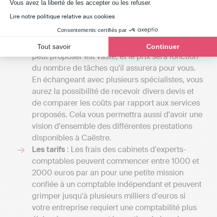
Axeptio consent
Vous avez la liberté de les accepter ou les refuser.
par un cabinet d'expert-comptable peut
Lire notre politique relative aux cookies
grandement varier en fonction du détail du
Consentements certifiés par
contrat que vous établirez avec eux. L'étendue
des services qu'un cabinet d’expert-comptable
Tout savoir
Continuer
peut proposer est vaste, et le prix sera fonction
du nombre de tâches qu'il assurera pour vous.
En échangeant avec plusieurs spécialistes, vous
aurez la possibilité de recevoir divers devis et
de comparer les coûts par rapport aux services
proposés. Cela vous permettra aussi d'avoir une
vision d'ensemble des différentes prestations
disponibles à Caëstre.
Les tarifs
: Les frais des cabinets d'experts-
comptables peuvent commencer entre 1000 et
2000 euros par an pour une petite mission
confiée à un comptable indépendant et peuvent
grimper jusqu'à plusieurs milliers d'euros si
votre entreprise requiert une comptabilité plus