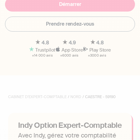
Démarrer
Prendre rendez-vous
4.8
4.9
4.8
Trustpilot
App Store
Play Store
+14 000 avis
+6000 avis
+3000 avis
CABINET D'EXPERT-COMPTABLE
/
NORD
/ CAESTRE - 59190
Indy Option Expert-Comptable
Avec Indy, gérez votre comptabilité