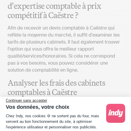
d'expertise comptable à prix
compétitif à Caëstre ?
Afin de recevoir un devis comptable à Caëstre qui
reflète la moyenne du marché, il suffit d'examiner les
tarifs de plusieurs cabinets. Il faut également trouver
l'option qui vous offre le meilleur rapport
qualité/services/honoraires. Si cela ne correspond
pas à vos besoins, vous pouvez considérer une
solution de comptabilité en ligne.
Analyser les frais des cabinets
comptables à Caëstre
Continuer sans accepter
Pour obtenir un devis d’expert-comptable qui
Vos données, votre choix
correspond à vos besoins à Caëstre, plusieurs
Plateforme de Gestion du Consentement : Person
Chez Indy, nos cookies 🍪 ne sortent pas du four, mais
aspects doivent être considérés :
servent au bon fonctionnement du site, à optimiser
l'expérience utilisateur et personnaliser nos publicités.
Vos attentes
: Le coût des services proposés