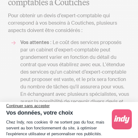
comptables à Coutiches
Pour obtenir un devis d’expert-comptable qui
correspond à vos besoins à Coutiches, plusieurs
aspects doivent être considérés :
Vos attentes
: Le coût des services proposés
par un cabinet d'expert-comptable peut
grandement varier en fonction du détail du
contrat que vous établirez avec eux. L'étendue
des services qu'un cabinet d’expert-comptable
peut proposer est vaste, et le prix sera fonction
du nombre de tâches qu'il assurera pour vous.
En échangeant avec plusieurs spécialistes, vous
aurez la possibilité de recevoir divers devis et
Continuer sans accepter
de comparer les coûts par rapport aux services
Vos données, votre choix
proposés. Cela vous permettra aussi d'avoir une
Plateforme de Gestion du Consentement : Person
Chez Indy, nos cookies 🍪 ne sortent pas du four, mais
vision d'ensemble des différentes prestations
servent au bon fonctionnement du site, à optimiser
disponibles à Coutiches.
l'expérience utilisateur et personnaliser nos publicités.