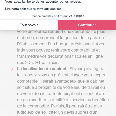
Les tarifs
: Les frais des cabinets d'experts-
Axeptio consent
Vous avez la liberté de les accepter ou les refuser.
comptables peuvent commencer entre 1000 et
Lire notre politique relative aux cookies
2000 euros par an pour une petite mission
Consentements certifiés par
confiée à un comptable indépendant et peuvent
grimper jusqu'à plusieurs milliers d'euros si
Tout savoir
Continuer
votre entreprise requiert une comptabilité plus
élaborée, comprenant la gestion de la paie ou
l'établissement d’un budget prévisionnel. Avec
Indy, vous pouvez tenir votre comptabilité et
transmettre vos déclarations fiscales en ligne
dès 20 € HT par mois.
La localisation du cabinet
: Si vous privilégiez
les rendez-vous en présentiel avec votre expert-
comptable, il serait avantageux que le cabinet
soit situé à proximité de votre lieu de travail ou
de votre domicile. Toutefois, il est essentiel de
ne pas sacrifier la qualité du service au bénéfice
de la commodité. Parfois, il pourrait être plus
judicieux de solliciter un devis auprès d'un