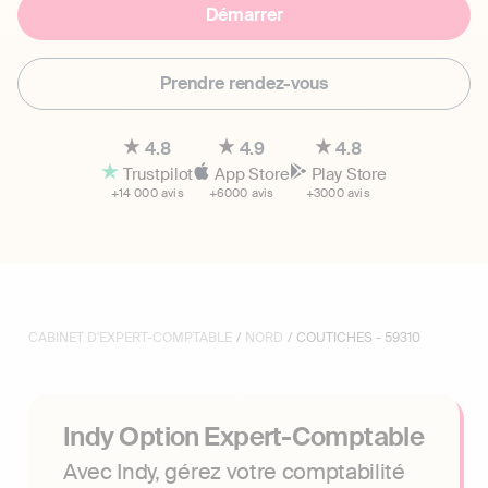
Démarrer
Prendre rendez-vous
4.8
4.9
4.8
Trustpilot
App Store
Play Store
+14 000 avis
+6000 avis
+3000 avis
CABINET D'EXPERT-COMPTABLE
/
NORD
/ COUTICHES - 59310
Indy Option Expert-Comptable
Avec Indy, gérez votre comptabilité