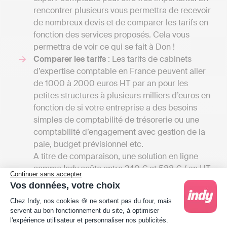
rencontrer plusieurs vous permettra de recevoir
de nombreux devis et de comparer les tarifs en
fonction des services proposés. Cela vous
permettra de voir ce qui se fait à Don !
Comparer les tarifs
: Les tarifs de cabinets
d’expertise comptable en France peuvent aller
de 1000 à 2000 euros HT par an pour les
petites structures à plusieurs milliers d’euros en
fonction de si votre entreprise a des besoins
simples de comptabilité de trésorerie ou une
comptabilité d’engagement avec gestion de la
paie, budget prévisionnel etc.
A titre de comparaison, une solution en ligne
comme Indy coûte entre 240 € et 588 € / an HT
Continuer sans accepter
selon le type d'entreprise. Une telle différence
Vos données, votre choix
de prix s'explique par la différence de
Plateforme de Gestion du Consentement : Person
Chez Indy, nos cookies 🍪 ne sortent pas du four, mais
prestation. Indy assiste les clients dans la
servent au bon fonctionnement du site, à optimiser
gestion de leur comptabilité, tandis que l'expert
l'expérience utilisateur et personnaliser nos publicités.