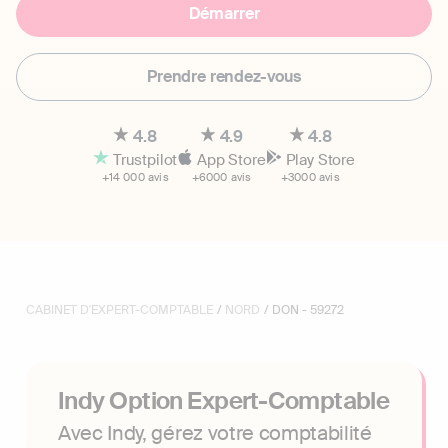
Démarrer
Prendre rendez-vous
4.8
4.9
4.8
Trustpilot
App Store
Play Store
+14 000 avis
+6000 avis
+3000 avis
CABINET D'EXPERT-COMPTABLE
/
NORD
/ DON - 59272
Indy Option Expert-Comptable
Avec Indy, gérez votre comptabilité