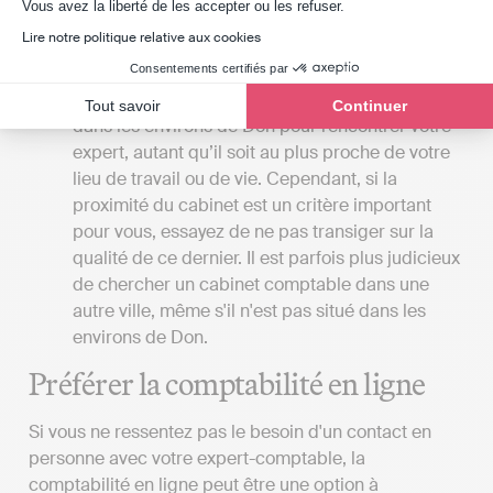
Axeptio consent
comptable réalise toutes les démarches pour le
Vous avez la liberté de les accepter ou les refuser.
compte de son client.
Lire notre politique relative aux cookies
Consentements certifiés par
La proximité du cabinet
: Si vous souhaitez vous
rendre dans un cabinet d’expertise comptable
Tout savoir
Continuer
dans les environs de Don pour rencontrer votre
expert, autant qu’il soit au plus proche de votre
lieu de travail ou de vie. Cependant, si la
proximité du cabinet est un critère important
pour vous, essayez de ne pas transiger sur la
qualité de ce dernier. Il est parfois plus judicieux
de chercher un cabinet comptable dans une
autre ville, même s'il n'est pas situé dans les
environs de Don.
Préférer la comptabilité en ligne
Si vous ne ressentez pas le besoin d'un contact en
personne avec votre expert-comptable, la
comptabilité en ligne peut être une option à