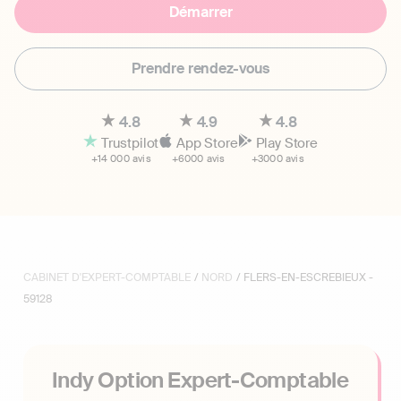
Démarrer
Prendre rendez-vous
4.8
4.9
4.8
Trustpilot
App Store
Play Store
+14 000 avis
+6000 avis
+3000 avis
CABINET D'EXPERT-COMPTABLE
/
NORD
/ FLERS-EN-ESCREBIEUX -
59128
Indy Option Expert-Comptable