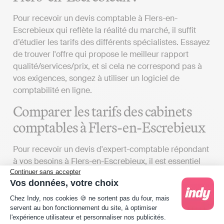
Pour recevoir un devis comptable à Flers-en-
Escrebieux qui reflète la réalité du marché, il suffit
d’étudier les tarifs des différents spécialistes. Essayez
de trouver l'offre qui propose le meilleur rapport
qualité/services/prix, et si cela ne correspond pas à
vos exigences, songez à utiliser un logiciel de
comptabilité en ligne.
Comparer les tarifs des cabinets
comptables à Flers-en-Escrebieux
Pour recevoir un devis d'expert-comptable répondant
à vos besoins à Flers-en-Escrebieux, il est essentiel
Continuer sans accepter
de prendre en compte plusieurs éléments :
Vos données, votre choix
Vos exigences
: Le coût des prestations offertes
Plateforme de Gestion du Consentement : Person
Chez Indy, nos cookies 🍪 ne sortent pas du four, mais
par un cabinet d'expert-comptable peut varier
servent au bon fonctionnement du site, à optimiser
considérablement en fonction des détails de la
l'expérience utilisateur et personnaliser nos publicités.