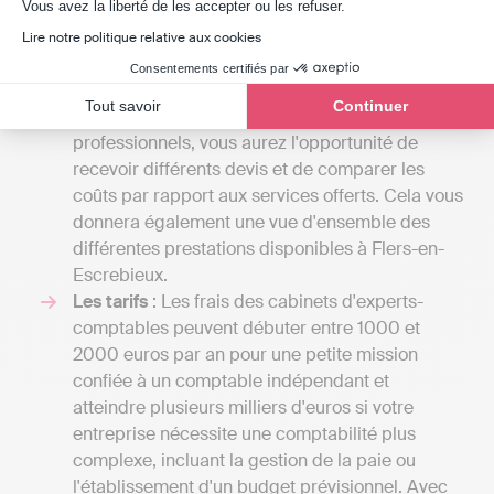
Axeptio consent
Vous avez la liberté de les accepter ou les refuser.
lettre de mission que vous établirez avec eux. La
gamme des services qu'un cabinet d'expert-
Lire notre politique relative aux cookies
comptable peut fournir est vaste, et le tarif
Consentements certifiés par
dépendra du nombre de tâches qu'il assumera
Tout savoir
Continuer
pour votre compte. En dialoguant avec plusieurs
professionnels, vous aurez l'opportunité de
recevoir différents devis et de comparer les
coûts par rapport aux services offerts. Cela vous
donnera également une vue d'ensemble des
différentes prestations disponibles à Flers-en-
Escrebieux.
Les tarifs
: Les frais des cabinets d'experts-
comptables peuvent débuter entre 1000 et
2000 euros par an pour une petite mission
confiée à un comptable indépendant et
atteindre plusieurs milliers d'euros si votre
entreprise nécessite une comptabilité plus
complexe, incluant la gestion de la paie ou
l'établissement d'un budget prévisionnel. Avec