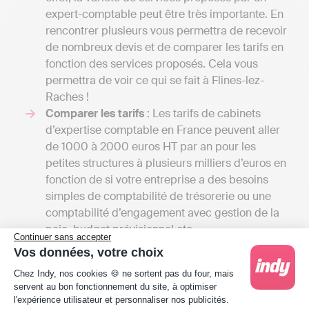
expert-comptable peut être très importante. En
rencontrer plusieurs vous permettra de recevoir
de nombreux devis et de comparer les tarifs en
fonction des services proposés. Cela vous
permettra de voir ce qui se fait à Flines-lez-
Raches !
Comparer les tarifs
: Les tarifs de cabinets
d’expertise comptable en France peuvent aller
de 1000 à 2000 euros HT par an pour les
petites structures à plusieurs milliers d’euros en
fonction de si votre entreprise a des besoins
simples de comptabilité de trésorerie ou une
comptabilité d’engagement avec gestion de la
paie, budget prévisionnel etc.
Continuer sans accepter
A titre de comparaison, une solution en ligne
Vos données, votre choix
comme Indy coûte entre 240 € et 588 € / an HT
Plateforme de Gestion du Consentement : Person
Chez Indy, nos cookies 🍪 ne sortent pas du four, mais
selon le type d'entreprise. Une telle différence
servent au bon fonctionnement du site, à optimiser
de prix s'explique par la différence de
l'expérience utilisateur et personnaliser nos publicités.