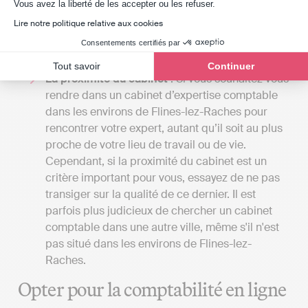
Axeptio consent
prestation. Indy assiste les clients dans la
Vous avez la liberté de les accepter ou les refuser.
gestion de leur comptabilité, tandis que l'expert
Lire notre politique relative aux cookies
comptable réalise toutes les démarches pour le
Consentements certifiés par
compte de son client.
Tout savoir
Continuer
La proximité du cabinet
: Si vous souhaitez vous
rendre dans un cabinet d’expertise comptable
dans les environs de Flines-lez-Raches pour
rencontrer votre expert, autant qu’il soit au plus
proche de votre lieu de travail ou de vie.
Cependant, si la proximité du cabinet est un
critère important pour vous, essayez de ne pas
transiger sur la qualité de ce dernier. Il est
parfois plus judicieux de chercher un cabinet
comptable dans une autre ville, même s'il n'est
pas situé dans les environs de Flines-lez-
Raches.
Opter pour la comptabilité en ligne