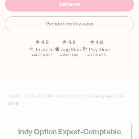
Démarrer
Prendre rendez-vous
4.8
4.9
4.8
Trustpilot
App Store
Play Store
+14 000 avis
+6000 avis
+3000 avis
CABINET D'EXPERT-COMPTABLE
/
NORD
/ FLINES-LEZ-RACHES -
59148
Indy Option Expert-Comptable