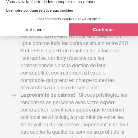
Axeptio consent
Vous avez la liberté de les accepter ou les refuser.
de 50 euros par mois pour de petites missions
Lire notre politique relative aux cookies
confiées à un comptable indépendant à
Consentements certifiés par
plusieurs milliers d'euros si votre entreprise
nécessite une gestion comptable plus
Tout savoir
Continuer
complexe. En revanche, pour une solution en
ligne comme Indy, les coûts se situent entre 240
€ et 588 € / an HT en fonction de la taille de
l'entreprise, car Indy n'assiste que les
professionnels dans la gestion de leur
comptabilité, contrairement à l’expert-
comptable qui prend en charge toutes les
démarches à la place de son client.
La proximité du cabinet
: Si vous privilégiez les
rencontres en personne avec votre expert-
comptable, il serait avantageux que le cabinet
soit localisé à Halluin, à proximité de votre lieu
de travail ou de résidence. Cependant, il ne faut
pas oublier la qualité du service au profit de la