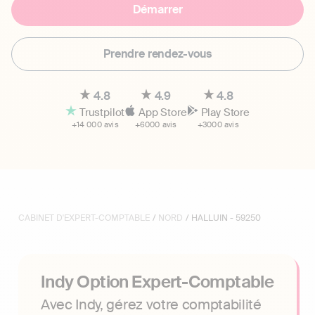
Démarrer
Prendre rendez-vous
4.8
4.9
4.8
Trustpilot
App Store
Play Store
+14 000 avis
+6000 avis
+3000 avis
CABINET D'EXPERT-COMPTABLE
/
NORD
/ HALLUIN - 59250
Indy Option Expert-Comptable
Avec Indy, gérez votre comptabilité