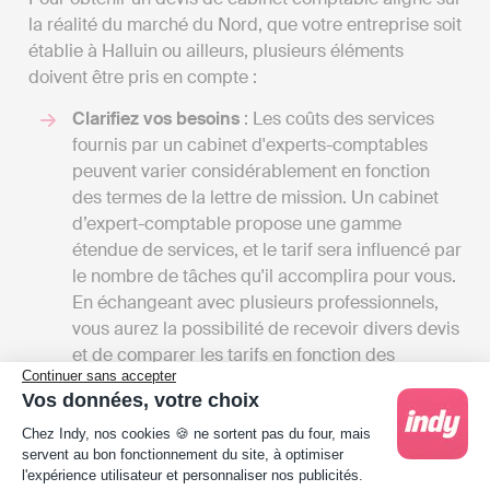
la réalité du marché du Nord, que votre entreprise soit
établie à Halluin ou ailleurs, plusieurs éléments
doivent être pris en compte :
Clarifiez vos besoins
: Les coûts des services
fournis par un cabinet d'experts-comptables
peuvent varier considérablement en fonction
des termes de la lettre de mission. Un cabinet
d’expert-comptable propose une gamme
étendue de services, et le tarif sera influencé par
le nombre de tâches qu'il accomplira pour vous.
En échangeant avec plusieurs professionnels,
vous aurez la possibilité de recevoir divers devis
et de comparer les tarifs en fonction des
Continuer sans accepter
services offerts. Cela vous offrira également une
Vos données, votre choix
vue d'ensemble des différentes prestations
Plateforme de Gestion du Consentement : Person
disponibles à Halluin.
Chez Indy, nos cookies 🍪 ne sortent pas du four, mais
servent au bon fonctionnement du site, à optimiser
Comparez les tarifs
: Les honoraires des
l'expérience utilisateur et personnaliser nos publicités.
cabinets d'expertise comptable peuvent varier