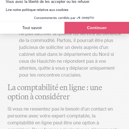
Axeptio consent
Vous avez la liberté de les accepter ou les refuser.
les rendez-vous en présentiel avec votre expert-
Lire notre politique relative aux cookies
comptable, il serait avantageux que le cabinet
Consentements certifiés par
soit situé à proximité de votre lieu de travail ou
de votre domicile. Toutefois, il est essentiel de
Tout savoir
Continuer
ne pas sacrifier la qualité du service au bénéfice
de la commodité. Parfois, il pourrait être plus
judicieux de solliciter un devis auprès d'un
cabinet situé dans le département du Nord si
ceux de Haulchin ne répondent pas à vos
attentes, quitte à vous y déplacer uniquement
pour les rencontres cruciales.
La comptabilité en ligne : une
option à considérer
Si vous ne ressentez pas le besoin d'un contact en
personne avec votre expert-comptable, la
comptabilité en ligne peut être une option à