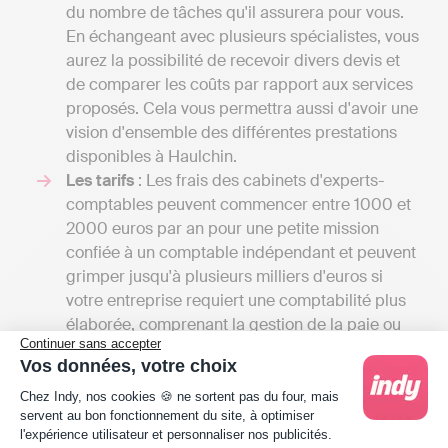
du nombre de tâches qu'il assurera pour vous.
En échangeant avec plusieurs spécialistes, vous
aurez la possibilité de recevoir divers devis et
de comparer les coûts par rapport aux services
proposés. Cela vous permettra aussi d'avoir une
vision d'ensemble des différentes prestations
disponibles à Haulchin.
Les tarifs
: Les frais des cabinets d'experts-
comptables peuvent commencer entre 1000 et
2000 euros par an pour une petite mission
confiée à un comptable indépendant et peuvent
grimper jusqu'à plusieurs milliers d'euros si
votre entreprise requiert une comptabilité plus
élaborée, comprenant la gestion de la paie ou
Continuer sans accepter
l'établissement d’un budget prévisionnel. Avec
Vos données, votre choix
Indy, vous pouvez tenir votre comptabilité et
Plateforme de Gestion du Consentement : Person
transmettre vos déclarations fiscales en ligne
Chez Indy, nos cookies 🍪 ne sortent pas du four, mais
servent au bon fonctionnement du site, à optimiser
dès 20 € HT par mois.
l'expérience utilisateur et personnaliser nos publicités.
La localisation du cabinet
: Si vous privilégiez