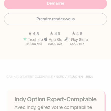
Démarrer
Prendre rendez-vous
4.8
4.9
4.8
Trustpilot
App Store
Play Store
+14 000 avis
+6000 avis
+3000 avis
CABINET D'EXPERT-COMPTABLE
/
NORD
/ HAULCHIN - 59121
Indy Option Expert-Comptable
Avec Indy, gérez votre comptabilité