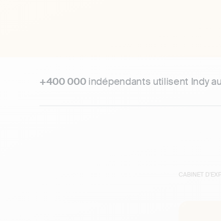
+400 000
indépendants utilisent Indy a
CABINET D'E