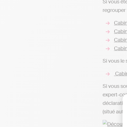
Si vous êt
regrouper 
Cabin
Cabin
Cabin
Cabin
Si vous le
Cabin
Si vous so
expert-com
déclaratio
(situé aut