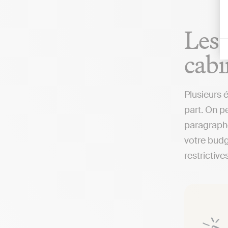
Les 
cabi
Plusieurs 
part. On pe
paragraphe
votre budg
restrictives