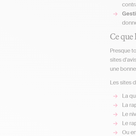
contr
Gesti
donne
Ce que l
Presque to
sites d'avi
une bonne v
Les sites 
La qua
La ra
Le ni
Le ra
Ou en