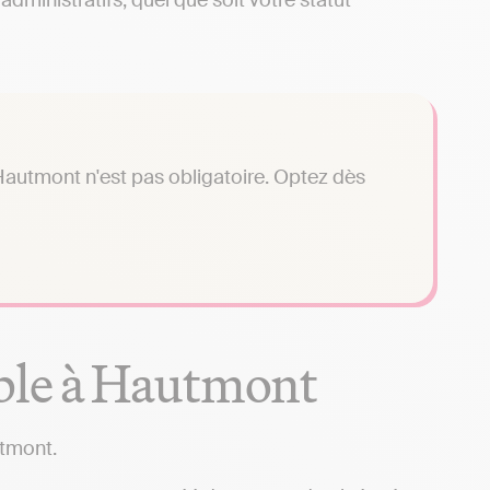
dministratifs, quel que soit votre statut
autmont n'est pas obligatoire. Optez dès
ble à Hautmont
utmont.