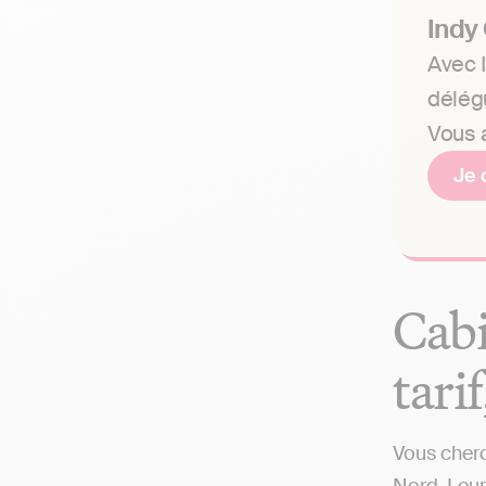
Indy
Avec I
délég
Vous a
Je 
Cabi
tari
Vous cherc