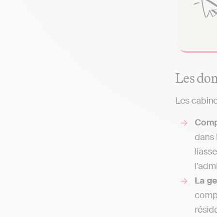
Les dom
Les cabine
Comp
dans 
liass
l'adm
La g
compt
résid