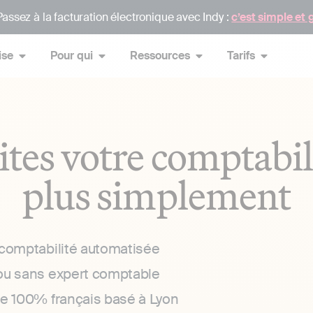
assez à la facturation électronique avec Indy :
c’est simple et 
ise
Pour qui
Ressources
Tarifs
ites votre comptabil
plus simplement
 comptabilité automatisée
ou sans expert comptable
ce 100% français basé à Lyon