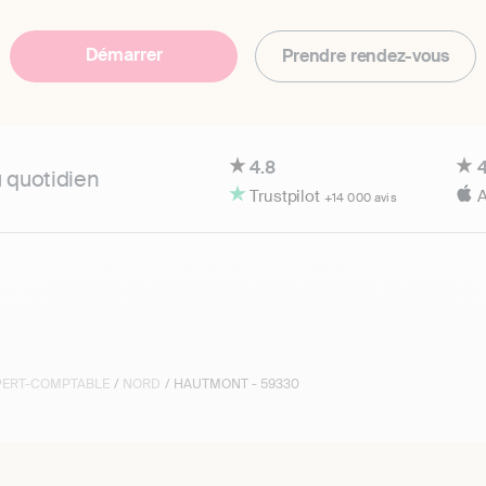
Démarrer
Prendre rendez-vous
4.8
4
u quotidien
Trustpilot
A
+14 000 avis
XPERT-COMPTABLE
/
NORD
/ HAUTMONT - 59330