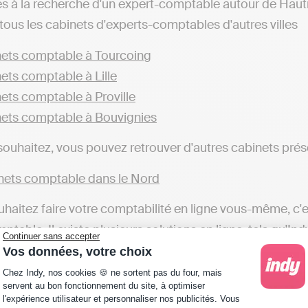
es à la recherche d'un expert-comptable autour de Hau
tous les cabinets d'experts-comptables d'autres villes
ets comptable à Tourcoing
ets comptable à Lille
ets comptable à Proville
ets comptable à Bouvignies
 souhaitez, vous pouvez retrouver d'autres cabinets prés
ets comptable dans le Nord
uhaitez faire votre comptabilité en ligne vous-même, c'es
ptable. Il existe plusieurs solutions en ligne, tels qu'In
Continuer sans accepter
ns fiscales et de vous rendre autonome pour votre com
Vos données, votre choix
Plateforme de Gestion du Consentement : Personna
our de Hautmont ou d'autres villes) qui réalisera les dém
Chez Indy, nos cookies 🍪 ne sortent pas du four, mais
servent au bon fonctionnement du site, à optimiser
l'expérience utilisateur et personnaliser nos publicités. Vous