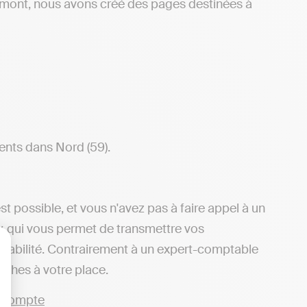
tmont, nous avons créé des pages destinées à
ents dans Nord (59).
t possible, et vous n'avez pas à faire appel à un
dy, qui vous permet de transmettre vos
ptabilité. Contrairement à un expert-comptable
lisez vos Options
arches à votre place.