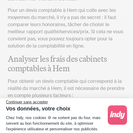
Pour un devis comptable à Hem qui colle avec les
moyennes du marché, il n’y a pas de secret : il faut
comparer leurs honoraires, tâcher de choisir le
meilleur rapport qualité/services/prix. Si cela ne vous
convient pas, vous pouvez toujours opter pour la
solution de la comptabilité en ligne.
Analyser les frais des cabinets
comptables à Hem
Pour obtenir un devis comptable qui correspond à la
réalité du marché à Hem, il est nécessaire de prendre
en compte plusieurs facteurs :
Continuer sans accepter
Identifier vos exigences
: Le coût des services
Vos données, votre choix
offerts par un cabinet d'expertise comptable à
Plateforme de Gestion du Consentement : Person
Chez Indy, nos cookies 🍪 ne sortent pas du four, mais
proximité de Hem peut varier considérablement
servent au bon fonctionnement du site, à optimiser
en fonction du contenu de la lettre de mission
l'expérience utilisateur et personnaliser nos publicités.