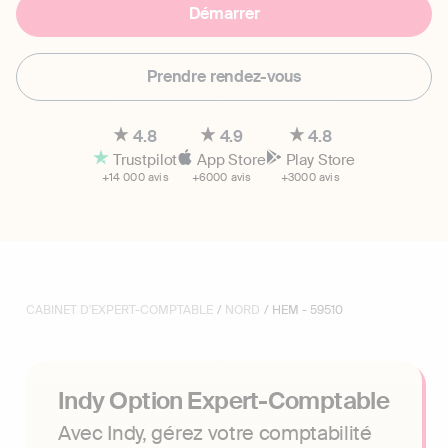
Démarrer
Prendre rendez-vous
4.8
4.9
4.8
Trustpilot
App Store
Play Store
+14 000 avis
+6000 avis
+3000 avis
CABINET D'EXPERT-COMPTABLE
/
NORD
/ HEM - 59510
Indy Option Expert-Comptable
Avec Indy, gérez votre comptabilité