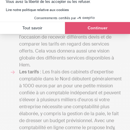
Axeptio consent
que vous établirez avec eux. L'éventail des
Vous avez la liberté de les accepter ou les refuser.
services qu'un expert-comptable peut offrir est
Lire notre politique relative aux cookies
large, et le coût sera fonction du volume de
Consentements certifiés par
tâches qu'il assumera pour vous. En dialoguant
Tout savoir
Continuer
avec plusieurs spécialistes, vous aurez
l'occasion de recevoir différents devis et de
comparer les tarifs en regard des services
offerts. Cela vous donnera aussi une vision
globale des différents services disponibles à
Hem.
Les tarifs
: Les frais des cabinets d'expertise
comptable dans le Nord débutent généralement
à 1000 euros par an pour une petite mission
confiée à un comptable indépendant et peuvent
s'élever à plusieurs milliers d'euros si votre
entreprise nécessite une comptabilité plus
élaborée, y compris la gestion de la paie, le fait
de dresser un budget prévisionnel. Avec une
comptabilité en ligne comme le propose Indy,