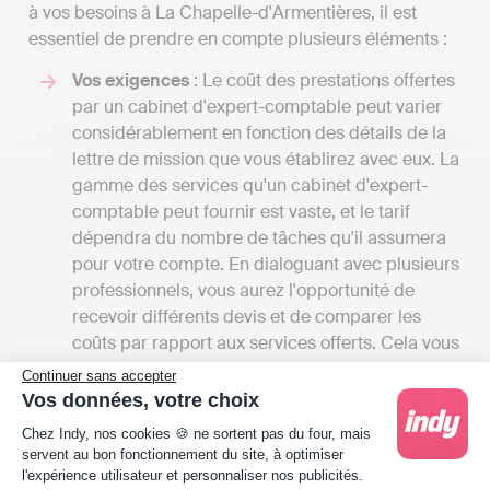
à vos besoins à La Chapelle-d'Armentières, il est
essentiel de prendre en compte plusieurs éléments :
Vos exigences
: Le coût des prestations offertes
par un cabinet d'expert-comptable peut varier
considérablement en fonction des détails de la
lettre de mission que vous établirez avec eux. La
gamme des services qu'un cabinet d'expert-
comptable peut fournir est vaste, et le tarif
dépendra du nombre de tâches qu'il assumera
pour votre compte. En dialoguant avec plusieurs
professionnels, vous aurez l'opportunité de
recevoir différents devis et de comparer les
coûts par rapport aux services offerts. Cela vous
donnera également une vue d'ensemble des
Continuer sans accepter
différentes prestations disponibles à La
Vos données, votre choix
Chapelle-d'Armentières.
Plateforme de Gestion du Consentement : Person
Chez Indy, nos cookies 🍪 ne sortent pas du four, mais
Les tarifs
: Les frais des cabinets d'experts-
servent au bon fonctionnement du site, à optimiser
comptables peuvent débuter entre 1000 et
l'expérience utilisateur et personnaliser nos publicités.