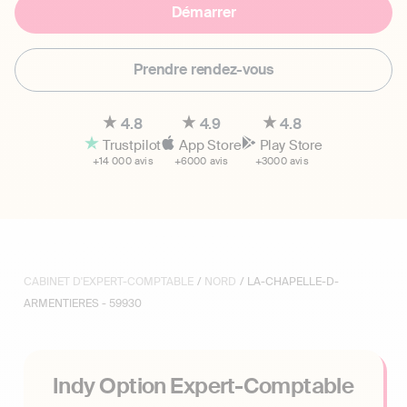
Démarrer
Prendre rendez-vous
4.8
4.9
4.8
Trustpilot
App Store
Play Store
+14 000 avis
+6000 avis
+3000 avis
CABINET D'EXPERT-COMPTABLE
/
NORD
/ LA-CHAPELLE-D-
ARMENTIERES - 59930
Indy Option Expert-Comptable