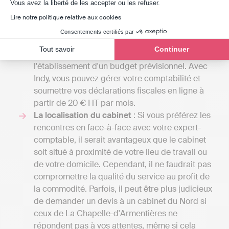
Axeptio consent
Vous avez la liberté de les accepter ou les refuser.
2000 euros par an pour une petite mission
confiée à un comptable indépendant et
Lire notre politique relative aux cookies
atteindre plusieurs milliers d'euros si votre
Consentements certifiés par
entreprise nécessite une comptabilité plus
Tout savoir
Continuer
complexe, incluant la gestion de la paie ou
l'établissement d'un budget prévisionnel. Avec
Indy, vous pouvez gérer votre comptabilité et
soumettre vos déclarations fiscales en ligne à
partir de 20 € HT par mois.
La localisation du cabinet
: Si vous préférez les
rencontres en face-à-face avec votre expert-
comptable, il serait avantageux que le cabinet
soit situé à proximité de votre lieu de travail ou
de votre domicile. Cependant, il ne faudrait pas
compromettre la qualité du service au profit de
la commodité. Parfois, il peut être plus judicieux
de demander un devis à un cabinet du Nord si
ceux de La Chapelle-d'Armentières ne
répondent pas à vos attentes, même si cela