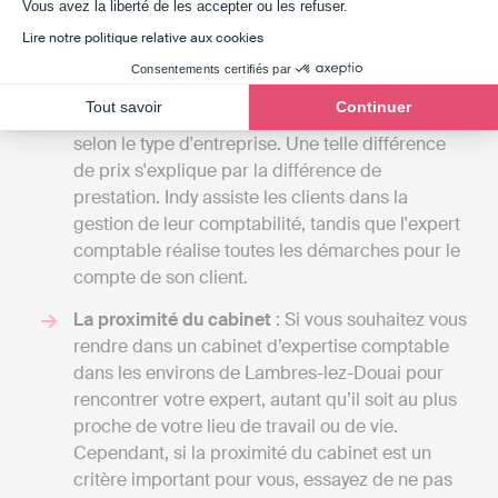
Axeptio consent
Vous avez la liberté de les accepter ou les refuser.
simples de comptabilité de trésorerie ou une
comptabilité d’engagement avec gestion de la
Lire notre politique relative aux cookies
paie, budget prévisionnel etc.
Consentements certifiés par
A titre de comparaison, une solution en ligne
Tout savoir
Continuer
comme Indy coûte entre 240 € et 588 € / an HT
selon le type d'entreprise. Une telle différence
de prix s'explique par la différence de
prestation. Indy assiste les clients dans la
gestion de leur comptabilité, tandis que l'expert
comptable réalise toutes les démarches pour le
compte de son client.
La proximité du cabinet
: Si vous souhaitez vous
rendre dans un cabinet d’expertise comptable
dans les environs de Lambres-lez-Douai pour
rencontrer votre expert, autant qu’il soit au plus
proche de votre lieu de travail ou de vie.
Cependant, si la proximité du cabinet est un
critère important pour vous, essayez de ne pas