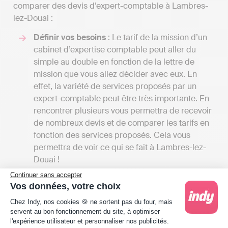
comparer des devis d’expert-comptable à Lambres-
lez-Douai :
Définir vos besoins
: Le tarif de la mission d’un
cabinet d’expertise comptable peut aller du
simple au double en fonction de la lettre de
mission que vous allez décider avec eux. En
effet, la variété de services proposés par un
expert-comptable peut être très importante. En
rencontrer plusieurs vous permettra de recevoir
de nombreux devis et de comparer les tarifs en
fonction des services proposés. Cela vous
permettra de voir ce qui se fait à Lambres-lez-
Douai !
Comparer les tarifs
: Les tarifs de cabinets
Continuer sans accepter
d’expertise comptable en France peuvent aller
Vos données, votre choix
de 1000 à 2000 euros HT par an pour les
Plateforme de Gestion du Consentement : Person
Chez Indy, nos cookies 🍪 ne sortent pas du four, mais
petites structures à plusieurs milliers d’euros en
servent au bon fonctionnement du site, à optimiser
fonction de si votre entreprise a des besoins
l'expérience utilisateur et personnaliser nos publicités.