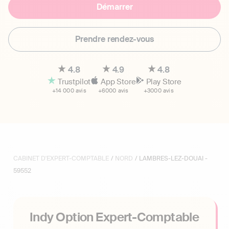
Démarrer
Prendre rendez-vous
4.8
4.9
4.8
Trustpilot
App Store
Play Store
+14 000 avis
+6000 avis
+3000 avis
CABINET D'EXPERT-COMPTABLE
/
NORD
/ LAMBRES-LEZ-DOUAI -
59552
Indy Option Expert-Comptable