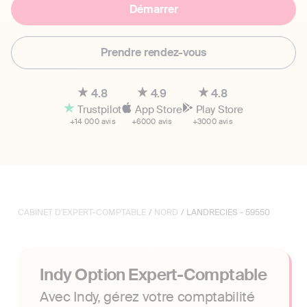
Démarrer
Prendre rendez-vous
4.8
4.9
4.8
Trustpilot
App Store
Play Store
+14 000 avis
+6000 avis
+3000 avis
CABINET D'EXPERT-COMPTABLE
/
NORD
/ LANDRECIES - 59550
Indy Option Expert-Comptable
Avec Indy, gérez votre comptabilité