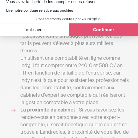
Axeptio consent
Vous avez la liberté de les accepter ou les refuser.
pour des petites missions confiées à un
Lire notre politique relative aux cookies
comptable indépendant. Si votre entreprise
Consentements certifiés par
requiert une gestion comptable plus avancée,
comprenant notamment la gestion de la paie ou
Tout savoir
Continuer
l'établissement d'un budget prévisionnel, ces
tarifs peuvent s'élever à plusieurs milliers
d'euros.
En utlisant une comptabilité en ligne comme
Indy, il faut compter entre 240 € et 588 € / an
HT en fonction de la taille de l'entreprise, car
Indy n'est là que pour assister les professionnels
dans leur comptabilité, contrairement aux
cabinets d’expertise comptable qui réaliseront
la gestion comptable à votre place.
La proximité du cabinet
: Si vous favorisez les
rendez-vous en personne avec votre expert-
comptable, il serait bénéfique que le cabinet se
trouve à Landrecies, à proximité de votre lieu de