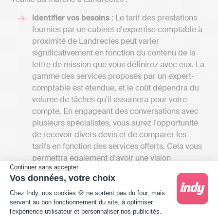
Identifier vos besoins
: Le tarif des prestations
fournies par un cabinet d'expertise comptable à
proximité de Landrecies peut varier
significativement en fonction du contenu de la
lettre de mission que vous définirez avec eux. La
gamme des services proposés par un expert-
comptable est étendue, et le coût dépendra du
volume de tâches qu'il assumera pour votre
compte. En engageant des conversations avec
plusieurs spécialistes, vous aurez l'opportunité
de recevoir divers devis et de comparer les
tarifs en fonction des services offerts. Cela vous
permettra également d'avoir une vision
Continuer sans accepter
complète des différentes prestations
Vos données, votre choix
disponibles à Landrecies.
Plateforme de Gestion du Consentement : Person
Les tarifs
: Les tarifs associés aux services des
Chez Indy, nos cookies 🍪 ne sortent pas du four, mais
servent au bon fonctionnement du site, à optimiser
cabinets d'experts-comptables du Nord peuvent
l'expérience utilisateur et personnaliser nos publicités.
débuter à partir de 1000 à 2000 euros par an