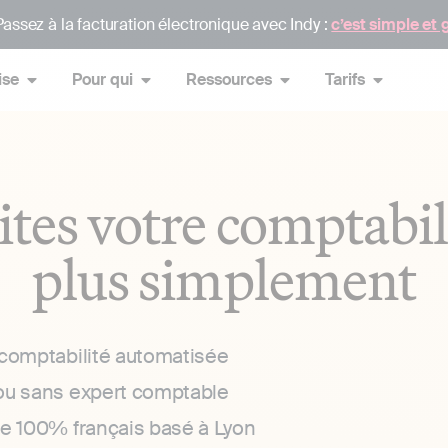
assez à la facturation électronique avec Indy :
c’est simple et 
ise
Pour qui
Ressources
Tarifs
ites votre comptabil
plus simplement
 comptabilité automatisée
ou sans expert comptable
ce 100% français basé à Lyon