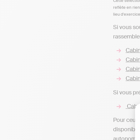
Cette sélectio
reflète en rie
lieu d'exercic
Si vous so
rassembler
Cabin
Cabin
Cabin
Cabin
Si vous pr
Cabin
Pour ceux 
disponibles
autonome d