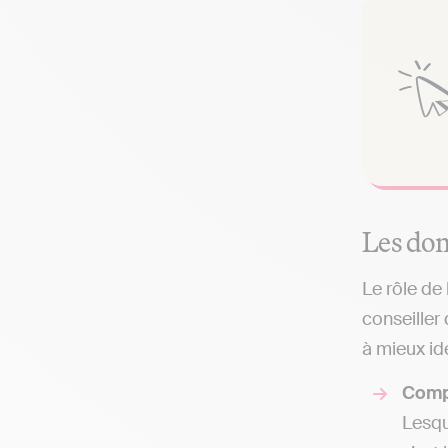
Les dom
Le rôle de
conseiller
à mieux ide
Comp
Lesqu