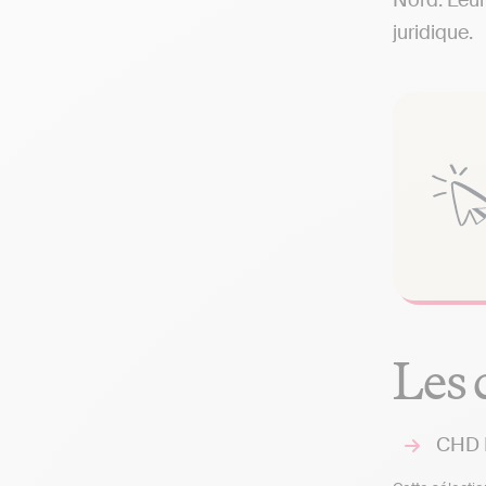
Nord. Leur
juridique.
Les 
CHD L