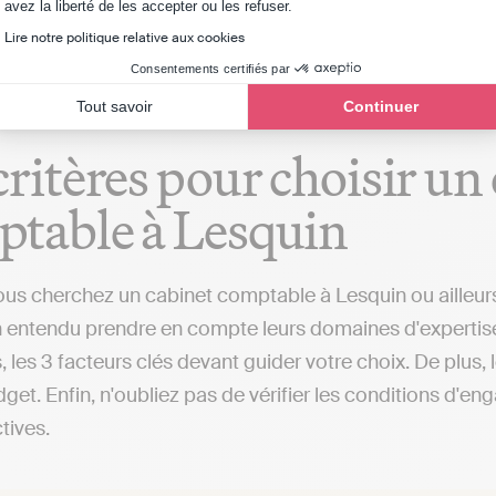
Axeptio consent
avez la liberté de les accepter ou les refuser.
urs de Lesquin ou dans d'autres localités), qui s'occup
Lire notre politique relative aux cookies
Consentements certifiés par
Tout savoir
Continuer
critères pour choisir un
table à Lesquin
us cherchez un cabinet comptable à Lesquin ou ailleurs, 
 entendu prendre en compte leurs domaines d'expertise, le
, les 3 facteurs clés devant guider votre choix. De plus,
get. Enfin, n'oubliez pas de vérifier les conditions d'en
ctives.