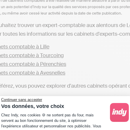
n de cabinets comptables a été réalisée de manière aléatoire à partir du si
n un avis potentiel d’Indy sur la qualité des services proposés par ces pr
e, ou même avoir cessé leur activité depuis la date de cette publication.
uhaitez trouver un expert-comptable aux alentours de 
 toutes les informations sur les cabinets d'experts-comp
ets comptable à Lille
ets comptable à Tourcoing
ets comptable à Pérenchies
ets comptable à Avesnelles
éférez, vous pouvez explorer d'autres cabinets opérant d
ets comptable dans le Nord
Continuer sans accepter
Vos données, votre choix
qui souhaitent gérer leur comptabilité en ligne de mani
Plateforme de Gestion du Consentement : Personna
Chez Indy, nos cookies 🍪 ne sortent pas du four, mais
, telles qu'Indy. Ces plateformes vous offrent la possibil
servent au bon fonctionnement du site, à optimiser
l'expérience utilisateur et personnaliser nos publicités. Vous
ans la gestion comptable, une alternative différente des