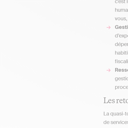
c’est
humai
vous,
Gesti
d’exp
dépen
habit
fiscal
Ress
gesti
proce
Les ret
La quasi-t
de service