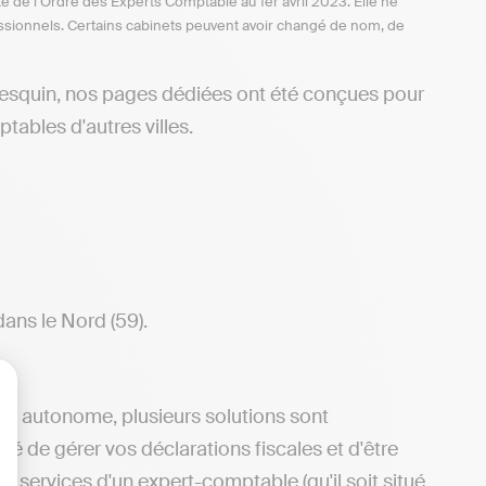
te de l’Ordre des Experts Comptable au 1er avril 2023. Elle ne
ofessionnels. Certains cabinets peuvent avoir changé de nom, de
Lesquin, nos pages dédiées ont été conçues pour
tables d'autres villes.
ans le Nord (59).
ère autonome, plusieurs solutions sont
lisez vos Options
ité de gérer vos déclarations fiscales et d'être
 services d'un expert-comptable (qu'il soit situé