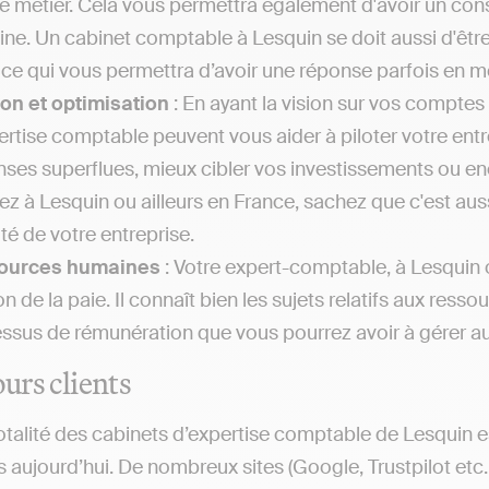
 le métier. Cela vous permettra également d'avoir un cons
ne. Un cabinet comptable à Lesquin se doit aussi d'être
 ce qui vous permettra d’avoir une réponse parfois en m
on et optimisation
: En ayant la vision sur vos comptes 
ertise comptable peuvent vous aider à piloter votre entr
ses superflues, mieux cibler vos investissements ou enco
iez à Lesquin ou ailleurs en France, sachez que c'est aus
ité de votre entreprise.
ources humaines
: Votre expert-comptable, à Lesquin o
on de la paie. Il connaît bien les sujets relatifs aux r
ssus de rémunération que vous pourrez avoir à gérer au fi
ours clients
otalité des cabinets d’expertise comptable de Lesquin 
s aujourd’hui. De nombreux sites (Google, Trustpilot etc.