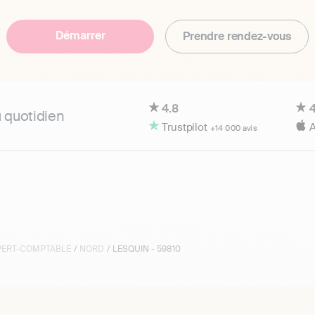
Démarrer
Prendre rendez-vous
4.8
4
u quotidien
Trustpilot
A
+14 000 avis
XPERT-COMPTABLE
/
NORD
/ LESQUIN - 59810