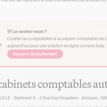
 rôle est de répondre à tous vos besoins comptables et a
💡 Le saviez-vous ?
Confier sa comptabilité à un expert-comptable de L
aujourd'hui pour une solution en ligne comme Indy.
Essayer Gratuitement
cabinets comptables au
ILLE - Batiment A - 2 Rue Des Peupliers - Arteparc, 59