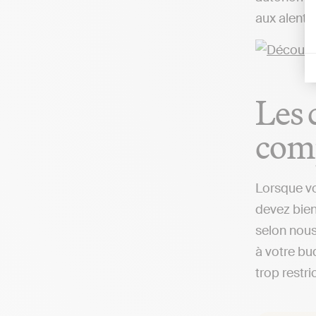
aux alento
Les 
comp
Lorsque vo
devez bien
selon nous
à votre bud
trop restri